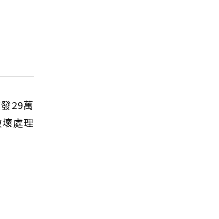
發29萬
破壞處理