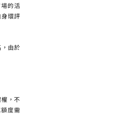
市場的活
自身環評
高，由於
碳權，不
其額度需