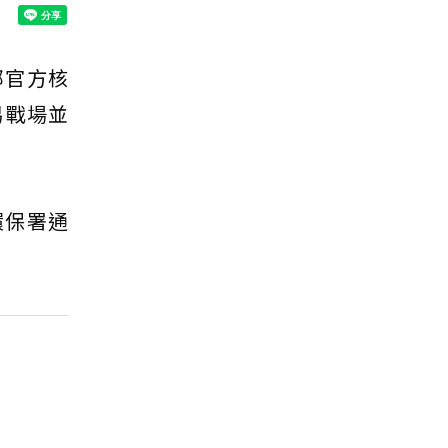
部官方核
易戰場並
環保署通