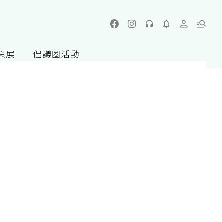
策展
倡議圈活動