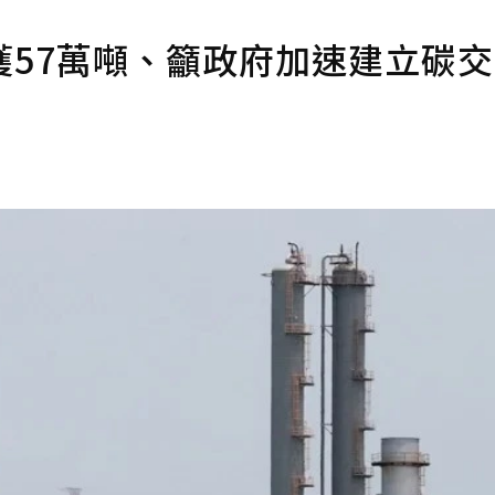
獲57萬噸、籲政府加速建立碳