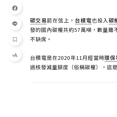
碳交易
箭在弦上，
台積電
也投入
碳
發的國內碳權共約57萬噸，數量雖
不缺席。
台積電是在2020年11月經當時
環保
過核發減量額度（俗稱碳權），這