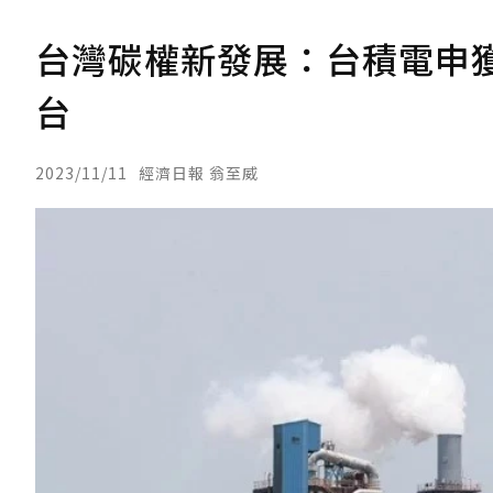
台灣碳權新發展：台積電申
台
2023/11/11
經濟日報 翁至威