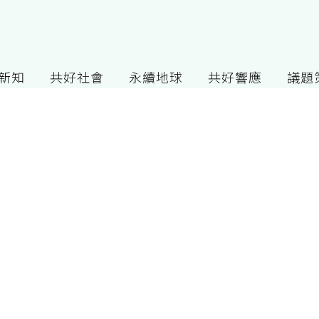
G新知
共好社會
永續地球
共好響應
議題