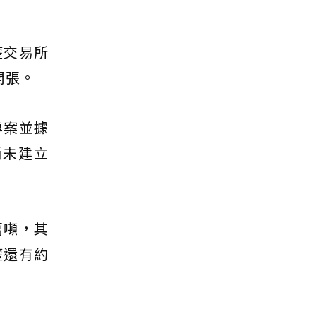
權交易所
開張。
專案並據
尚未建立
萬噸，其
權還有約