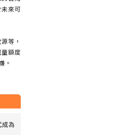
於未來可
放源等，
減量額度
嫌。
式成為