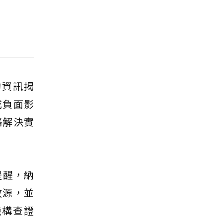
的資訊揭
成負面影
略解決實
提醒，納
放源，並
機構查證