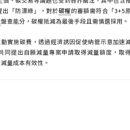
碳定價、碳交易等議題也受到各界關注，其中包含
提出「防漂綠」，對於
碳權
的審額需符合「3+5
量
盤查能分，碳權抵減為最後手段且需慎選採用。
並推動實施碳費，透過經濟誘因促使納管示意加速
共同提出自願減量專案申請取得減量額度，取
高減量成本有效性。