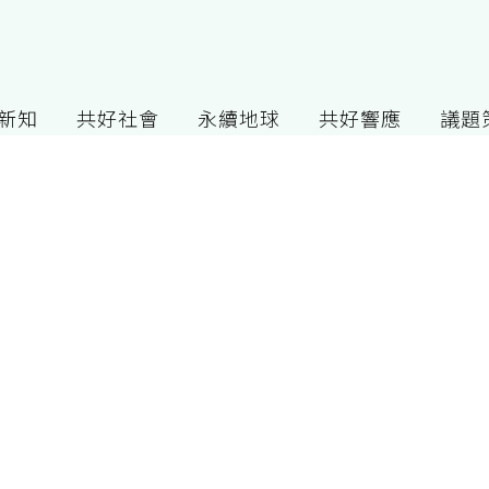
G新知
共好社會
永續地球
共好響應
議題