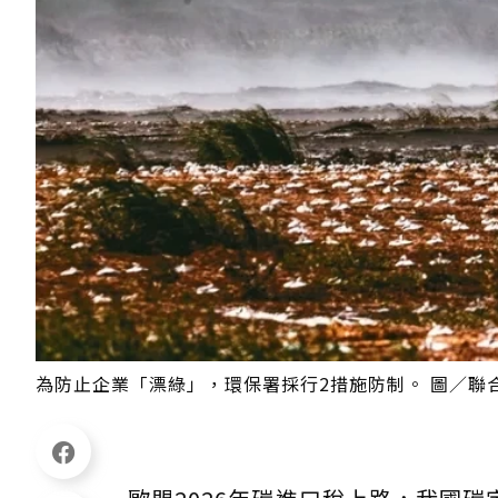
為防止企業「漂綠」，環保署採行2措施防制。 圖／聯