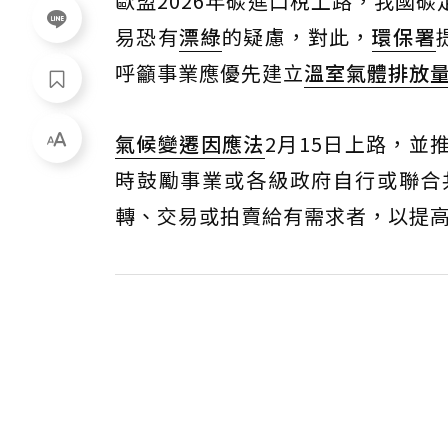
歐盟2026年碳進口稅上路，我國
易恐有
漂綠
的疑慮，對此，
環保署
呼籲事業應優先建立
溫室氣體排放
氣候變遷因應法
2月15日上路，
時鼓勵事業或各級政府自行或聯合
轉、交易或拍賣給有需求者，以提