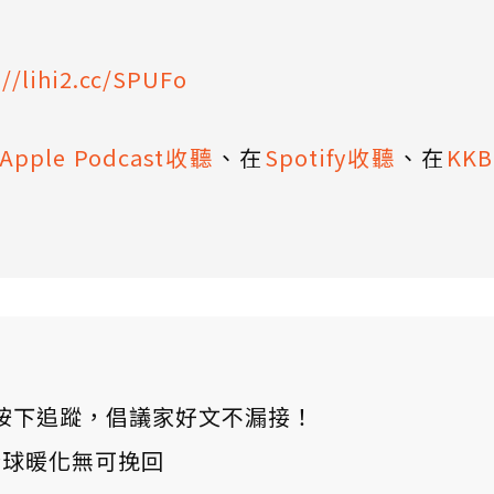
://lihi2.cc/SPUFo
Apple Podcast收聽
、在
Spotify收聽
、在
KK
ews 按下追蹤，倡議家好文不漏接！
：全球暖化無可挽回