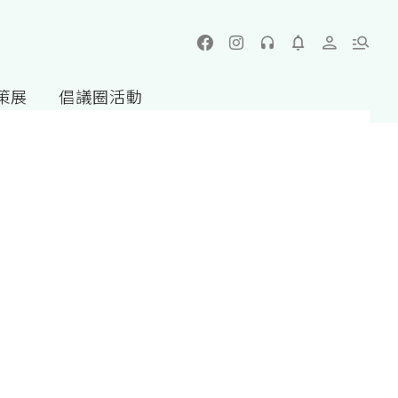
策展
倡議圈活動