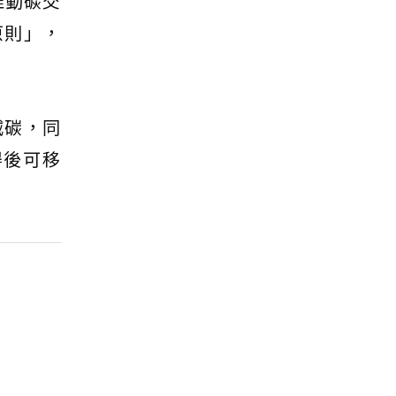
推動碳交
原則」，
減碳，同
得後可移