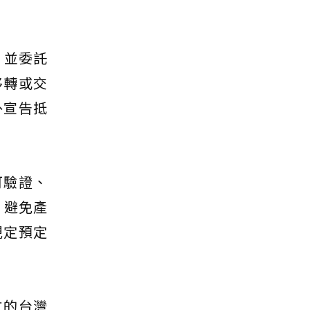
，並委託
移轉或交
外宣告抵
可驗證、
、避免產
規定預定
立的台灣