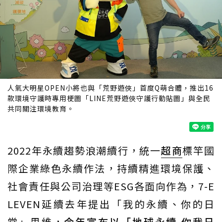
人氣大明星OPEN小將也與「荒野遊俠」首度Q萌合體，推出16
款環境守護時專用梗圖「LINE荒野遊俠守護行動貼圖」與全民
共同關注環境教育。
2022年永續趨勢浪潮續行，統一
超商
標竿國
際企業綠色永續作法，持續精進環境保護、
社會責任與公司治理等ESG各面向作為，7-E
LEVEN延續去年提出「我的永續、你的日
常」思維，
今年宣布以「地球永續 你我日