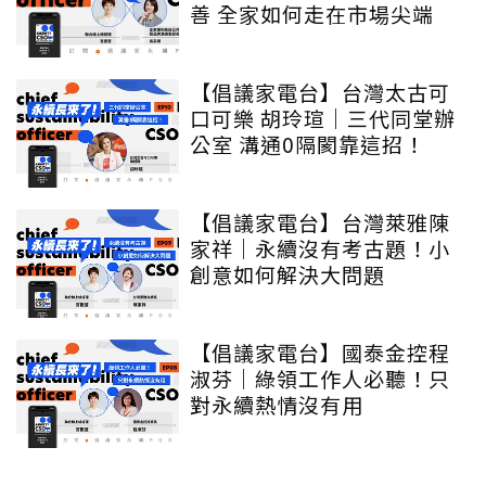
善 全家如何走在市場尖端
【倡議家電台】台灣太古可
口可樂 胡玲瑄｜三代同堂辦
公室 溝通0隔閡靠這招！
【倡議家電台】台灣萊雅陳
家祥｜永續沒有考古題！小
創意如何解決大問題
【倡議家電台】國泰金控程
淑芬｜綠領工作人必聽！只
對永續熱情沒有用