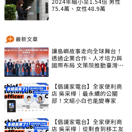
2024年縮小至1.54倍 男性
75.4萬、女性48.9萬
最新文章
讓島嶼故事走向全球舞台！
透過企業合作、人才培力與
國際布局 文策院推動臺灣文
化內容更遠航
【倡議家電台】全家便利商
店 吳采樺｜最永續的公關
部！文組小白也能變專家
【倡議家電台】全家便利商
店 吳采樺｜從剩食到移工友