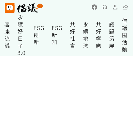
永
倡
客
續
共
永
共
議
ESG
ESG
議
座
好
好
續
好
題
創
新
圈
總
日
社
地
響
策
新
知
活
編
子
會
球
應
展
動
3.0