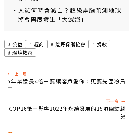
人類何時會滅亡？超級電腦預測地球
將會再度發生「大滅絕」
公益
超商
荒野保護協會
捐款
環境教育
←
上一篇
5年業績長4倍－要讓客戶愛你，更要先圈粉員
工
下一篇
→
COP26後－影響2022年永續發展的15項關鍵趨
勢