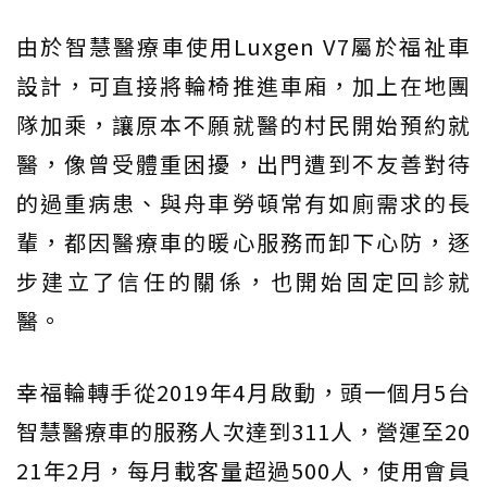
由於智慧醫療車使用Luxgen V7屬於福祉車
設計，可直接將輪椅推進車廂，加上在地團
隊加乘，讓原本不願就醫的村民開始預約就
醫，像曾受體重困擾，出門遭到不友善對待
的過重病患、與舟車勞頓常有如廁需求的長
輩，都因醫療車的暖心服務而卸下心防，逐
步建立了信任的關係，也開始固定回診就
醫。
幸福輪轉手從2019年4月啟動，頭一個月5台
智慧醫療車的服務人次達到311人，營運至20
21年2月，每月載客量超過500人，使用會員