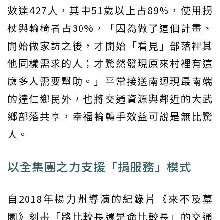
數達427人，其中51歲以上占89%，使用拐
杖與輪椅者占30%，「因為做了這個計畫、
開始做家訪之後，才開始「看見」部落裡其
他同樣需求的人；才驚然發現原來村裡有這
麼多人需要幫助。」平常接送南迴現最南端
的達仁鄉民外，也將交通資源與鄰近的大武
鄉部落共享，幸福輪轉手效益可說是無比驚
人。
以全集團之力支援「捐服務」模式
自2018年楊力州導演的紀錄片《來不及墓
園》刻畫「路比較長還是命比較長」的交通