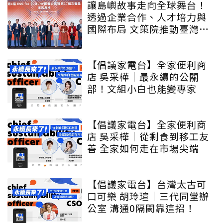
讓島嶼故事走向全球舞台！
透過企業合作、人才培力與
國際布局 文策院推動臺灣文
化內容更遠航
【倡議家電台】全家便利商
店 吳采樺｜最永續的公關
部！文組小白也能變專家
【倡議家電台】全家便利商
店 吳采樺｜從剩食到移工友
善 全家如何走在市場尖端
【倡議家電台】台灣太古可
口可樂 胡玲瑄｜三代同堂辦
公室 溝通0隔閡靠這招！