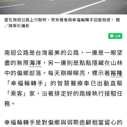
當在南迴公路上行駛時，常有機會與幸福輪轉手迎面相遇。 圖
／陳軍杉攝影
南迴公路是台灣最美的公路，一邊是一眼望
盡的無際
海洋
，另一邊則是點點隱藏在山林
中的偏鄉部落。每天剛矇矇亮，標示著
裕隆
「幸福輪轉手」的智慧醫療車已出動直驅
「乘客」家，沿著排定好的路線執行接駁任
務。
幸福輪轉手是對偏鄉與弱勢造顧相當留心的