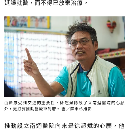
延誤就醫，而不得已放棄治療。
由於感受到交通的重要性，徐超斌除設了立南迴醫院的心願
外，更打算推動醫療車到府。 圖／陳軍杉攝影
推動設立南迴醫院向來是徐超斌的心願，他