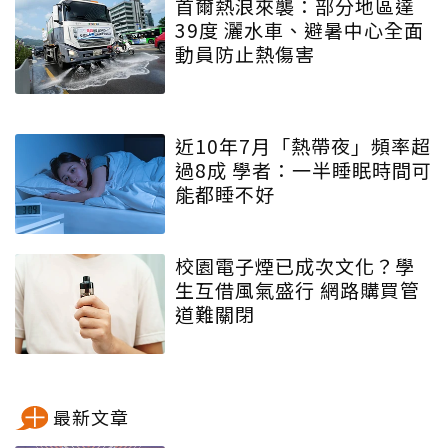
首爾熱浪來襲：部分地區達
39度 灑水車、避暑中心全面
動員防止熱傷害
近10年7月「熱帶夜」頻率超
過8成 學者：一半睡眠時間可
能都睡不好
校園電子煙已成次文化？學
生互借風氣盛行 網路購買管
道難關閉
最新文章