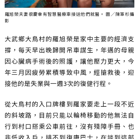
羅旭榮夫妻很慶幸有智慧醫療車接送他們就醫。 圖／陳軍杉攝
影
大武鄉大鳥村的羅旭榮是家中主要的經濟支
撐，每天早出晚歸開吊車謀生，年邁的母親
因心臟病手術後的照護，讓他壓力更大，今
年三月因疲勞累積導致中風，經搶救後，迎
接他的是失業與一週3次的復健行程。
從大鳥村的入口牌樓到羅家要走上一段不近
的斜坡路，目前只能以輪椅移動的他無法自
行到村口搭乘公車前往，沒有殘障手冊、也
非低收入戶，排不到復康巴士，在談到這部