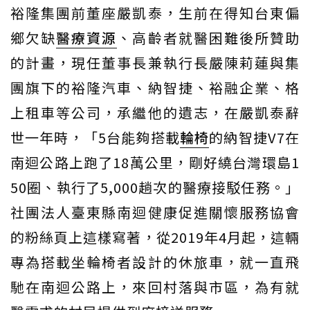
裕隆集團前董座嚴凱泰，生前在得知台東偏
鄉欠缺
醫療資源
、高齡者就醫困難後所贊助
的計畫，現任董事長兼執行長嚴陳莉蓮與集
團旗下的裕隆汽車、納智捷、裕融企業、格
上租車等公司，承繼他的遺志，在嚴凱泰辭
世一年時，「5台能夠搭載
輪椅
的納智捷V7在
南迴公路上跑了18萬公里，剛好繞台灣環島1
50圈、執行了5,000趟次的醫療接駁任務。」
社團法人臺東縣南迴健康促進關懷服務協會
的粉絲頁上這樣寫著，從2019年4月起，這輛
專為搭載坐輪椅者設計的休旅車，就一直飛
馳在南迴公路上，來回村落與市區，為有就