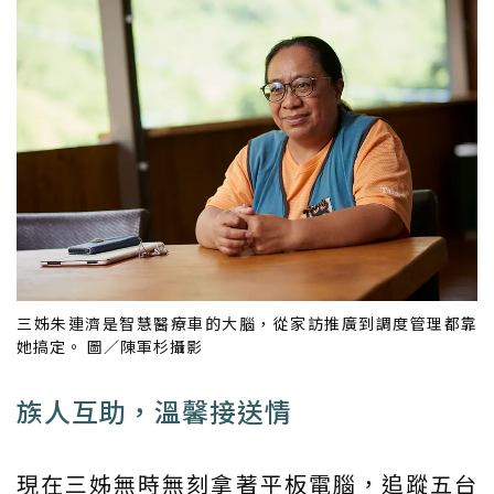
三姊朱連濟是智慧醫療車的大腦，從家訪推廣到調度管理都靠
她搞定。 圖／陳軍杉攝影
族人互助，溫馨接送情
現在三姊無時無刻拿著平板電腦，追蹤五台