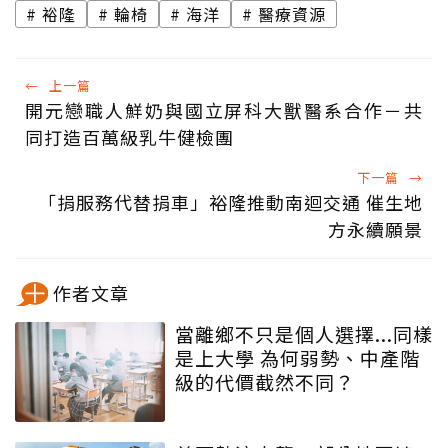
裕隆
輪椅
海洋
醫療資源
←
上一篇
開元戀職人鮮奶與國立屏科大獸醫系合作－共
同打造百萬級乳牛健檢團
下一篇
→
「捐服務代替捐車」裕隆推動南迴交通 催生地
方永續願景
作者文章
當離鄉不只是個人選擇...同樣
是上大學 為何弱勢、中產階
級的代價截然不同？