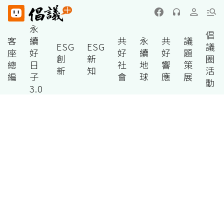
永
倡
客
續
共
永
共
議
ESG
ESG
議
座
好
好
續
好
題
創
新
圈
總
日
社
地
響
策
新
知
活
編
子
會
球
應
展
動
3.0