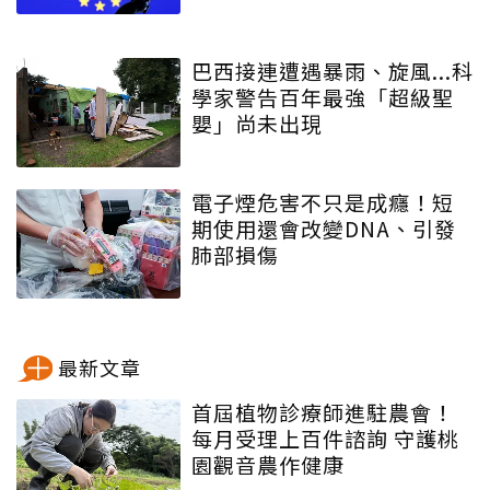
巴西接連遭遇暴雨、旋風...科
學家警告百年最強「超級聖
嬰」尚未出現
電子煙危害不只是成癮！短
期使用還會改變DNA、引發
肺部損傷
最新文章
首屆植物診療師進駐農會！
每月受理上百件諮詢 守護桃
園觀音農作健康