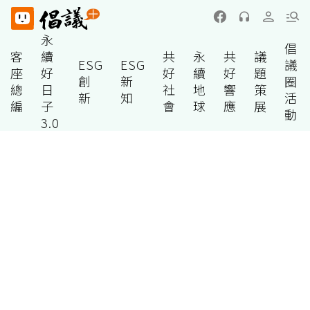
永
倡
客
續
共
永
共
議
ESG
ESG
議
座
好
好
續
好
題
創
新
圈
總
日
社
地
響
策
新
知
活
編
子
會
球
應
展
動
3.0