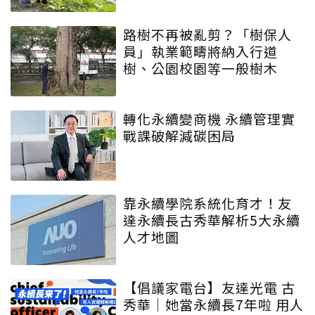
路樹不再被亂剪？「樹保人
員」執業範疇將納入行道
樹、公園校園等一般樹木
轉化永續變商機 永續管理實
戰課破解減碳困局
靠永續學院系統化育才！友
達永續長古秀華解析5大永續
人才地圖
【倡議家電台】友達光電 古
秀華｜她當永續長7年啦 用人