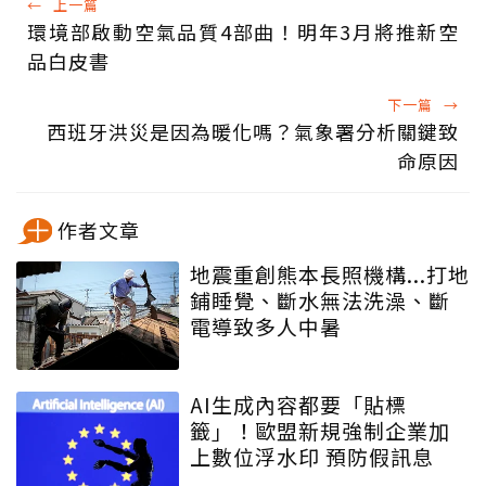
←
上一篇
環境部啟動空氣品質4部曲！明年3月將推新空
品白皮書
下一篇
→
西班牙洪災是因為暖化嗎？氣象署分析關鍵致
命原因
作者文章
地震重創熊本長照機構...打地
鋪睡覺、斷水無法洗澡、斷
電導致多人中暑
AI生成內容都要「貼標
籤」！歐盟新規強制企業加
上數位浮水印 預防假訊息