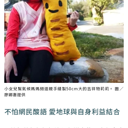
小女兒幫氣候媽媽頻道親手縫製50cm大的吉祥物莉莉。 圖／
廖卿惠提供
不怕網民酸語 愛地球與自身利益結合