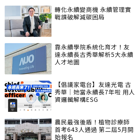
轉化永續變商機 永續管理實
戰課破解減碳困局
靠永續學院系統化育才！友
達永續長古秀華解析5大永續
人才地圖
【倡議家電台】友達光電 古
秀華｜她當永續長7年啦 用人
資邏輯解構ESG
農民最強後盾！植物診療師
首考643人通過 第二屆5月開
始報名