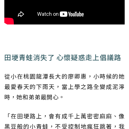
田埂青蛙消失了 心懷疑惑走上倡議路
從小在桃園龍潭長大的廖卿惠，小時候的她
最愛春天的下雨天，當上學之路全變成泥濘
時，她和弟弟最開心。
「在田埂路上，會有成千上萬密密麻麻、像
黑豆般的小青蛙，不受控制地瘋狂跳著，我