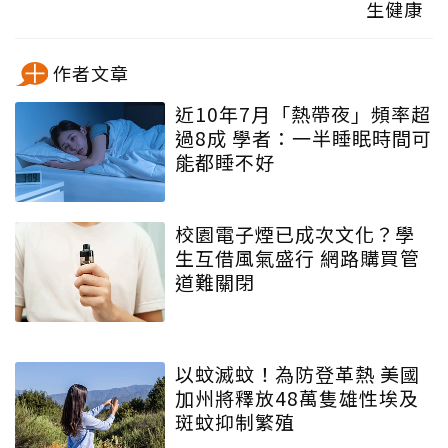
生健康
作者文章
近10年7月「熱帶夜」頻率超
過8成 學者：一半睡眠時間可
能都睡不好
校園電子煙已成次文化？學
生互借風氣盛行 網路購買管
道難關閉
以蚊滅蚊！為防登革熱 美國
加州將釋放48萬隻雄性埃及
斑蚊抑制繁殖