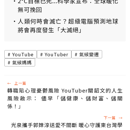
2°C目標已死...科學家宣布：全球暖化
無可挽回
人類何時會滅亡？超級電腦預測地球
將會再度發生「大滅絕」
YouTube
YouTuber
氣候變遷
氣候媽媽
←
上一篇
轉職陷心理憂鬱風險 YouTuber關韶文的人生
風險啟示： 儘早「儲健康、儲財富、儲關
係！」
下一篇
→
光泉攜手郭婞淳送愛不間斷 暖心守護東台灣學