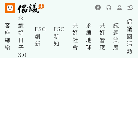
永
倡
客
續
共
永
共
議
ESG
ESG
議
座
好
好
續
好
題
創
新
圈
總
日
社
地
響
策
新
知
活
編
子
會
球
應
展
動
3.0