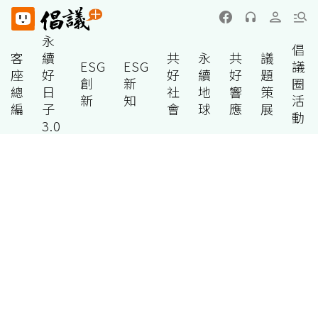
永
倡
客
續
共
永
共
議
ESG
ESG
議
座
好
好
續
好
題
創
新
圈
總
日
社
地
響
策
新
知
活
編
子
會
球
應
展
動
3.0