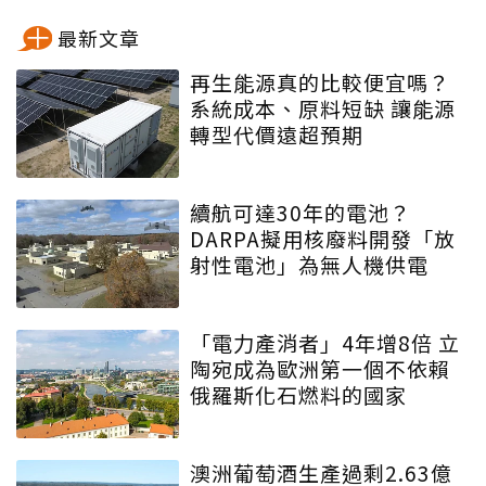
最新文章
再生能源真的比較便宜嗎？
系統成本、原料短缺 讓能源
轉型代價遠超預期
續航可達30年的電池？
DARPA擬用核廢料開發「放
射性電池」為無人機供電
「電力產消者」4年增8倍 立
陶宛成為歐洲第一個不依賴
俄羅斯化石燃料的國家
澳洲葡萄酒生產過剩2.63億