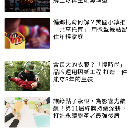
偏鄉托育何解？美國小鎮推
「共享托育」 用微型據點留
住年輕家庭
會長大的衣服？「慢時尚」
品牌運用摺紙工程 打造一件
能穿8年的童裝
讓綠點子紮根，為影響力續
航！第11屆綠獎持續深耕，
打造永續變革者最強後盾