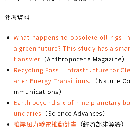
參考資料
What happens to obsolete oil rigs in
a green future? This study has a smar
t answer
（Anthropocene Magazine）
Recycling Fossil Infrastructure for Cle
aner Energy Transitions.
（Nature Co
mmunications）
Earth beyond six of nine planetary bo
undaries
（Science Advances）
離岸風力發電推動計畫
（經濟部能源署）