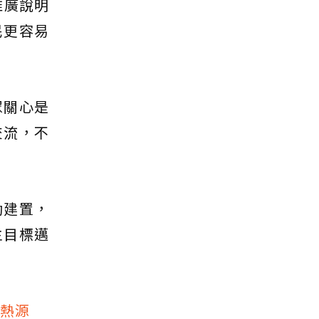
推廣說明
民更容易
眾關心是
交流，不
動建置，
主目標邁
熱源