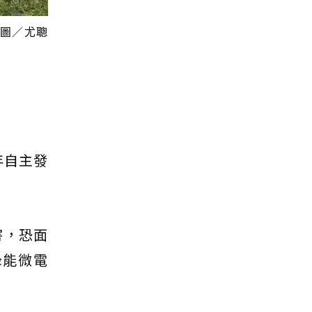
 圖／尤聰
年自主發
害，恐面
綠能微電