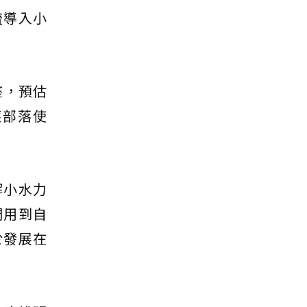
流導入小
座，預估
應部落使
解小水力
們用到自
於發展在