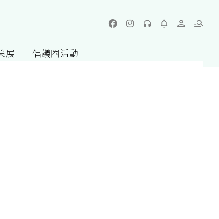
策展
倡議圈活動