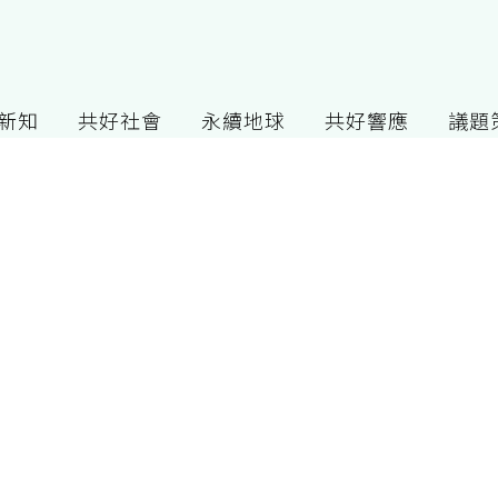
G新知
共好社會
永續地球
共好響應
議題