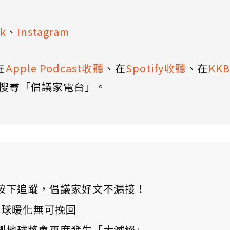
k
、
Instagram
在
Apple Podcast收聽
、在
Spotify收聽
、在
KK
搜尋「倡議家電台」。
ews 按下追蹤，倡議家好文不漏接！
：全球暖化無可挽回
測地球將會再度發生「大滅絕」