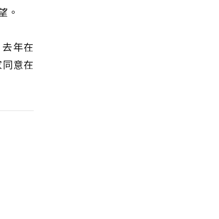
望。
。去年在
家同意在