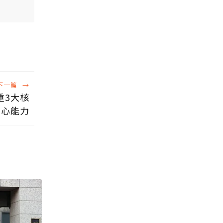
下一篇
→
重3大核
心能力