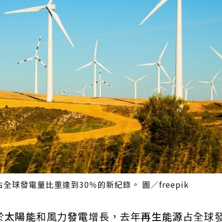
球發電量比重達到30％的新紀錄。 圖／freepik
於
太陽能
和風力
發電
增長，去年
再生能源
占全球