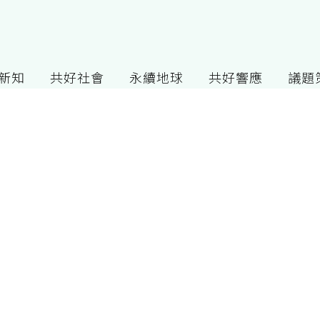
G新知
共好社會
永續地球
共好響應
議題