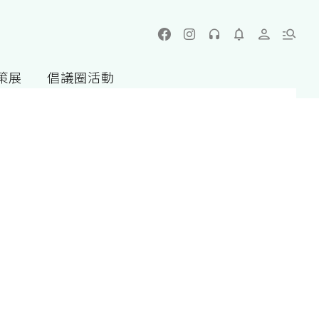
策展
倡議圈活動