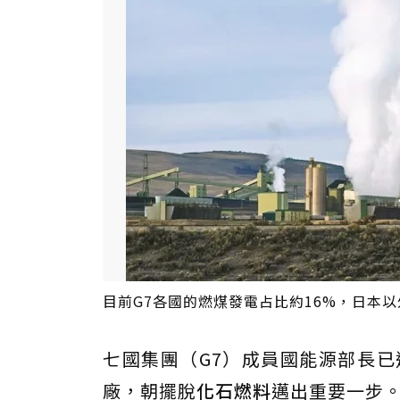
目前G7各國的燃煤發電占比約16%，日本
七國集團（G7）成員國能源部長已
廠，朝擺脫
化石燃料
邁出重要一步