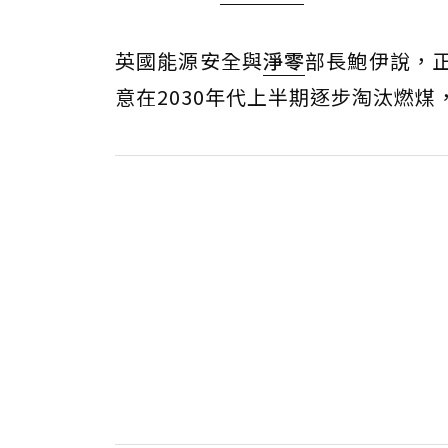
英國能源安全與
淨零
部長鮑伊說，
意在2030年代上半期逐步淘汰燃