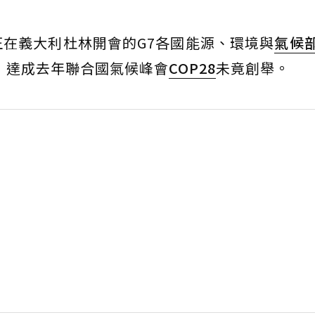
正在義大利杜林開會的G7各國能源、環境與
氣候
煤，達成去年聯合國氣候峰會
COP28
未竟創舉。