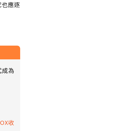
究也應逐
式成為
BOX收