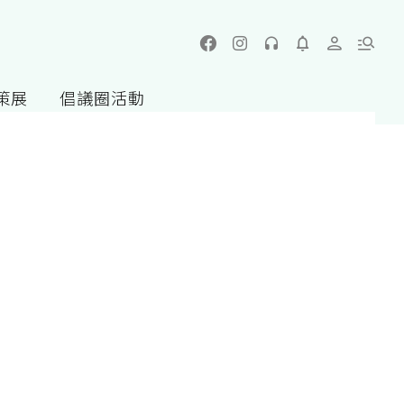
策展
倡議圈活動