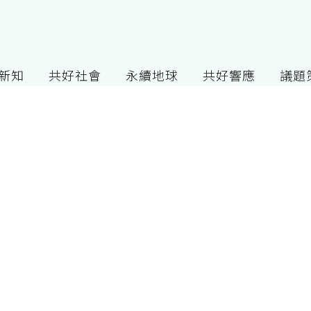
G新知
共好社會
永續地球
共好響應
議題