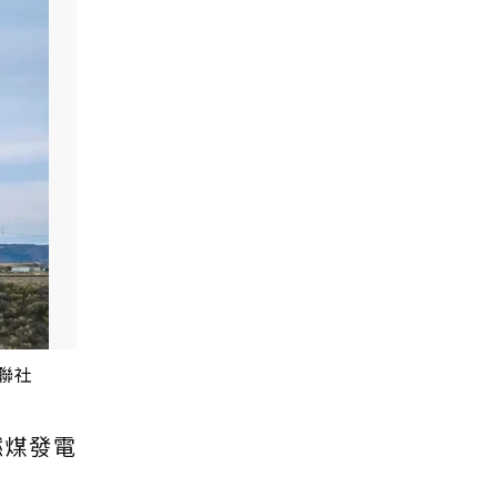
聯社
燃煤發電