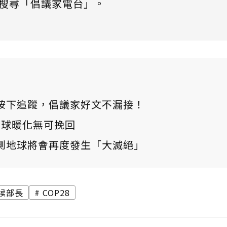
搜尋「倡議家電台」。
ews 按下追蹤，倡議家好文不漏接！
：全球暖化無可挽回
測地球將會再度發生「大滅絕」
候部長
COP28