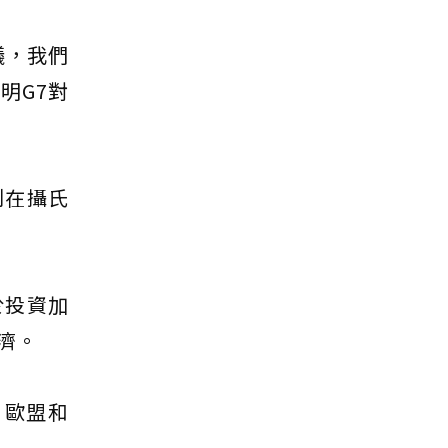
議，我們
明G7對
制在攝氏
於投資加
濟。
，歐盟和