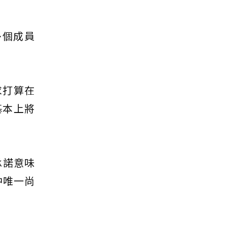
多個成員
求打算在
基本上將
承諾意味
中唯一尚