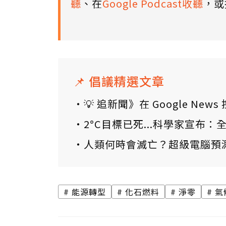
聽
、在
Google Podcast收聽
，或
📌 倡議精選文章
💡 追新聞》在 Google N
2°C目標已死...科學家宣布
人類何時會滅亡？超級電腦預
能源轉型
化石燃料
淨零
氣