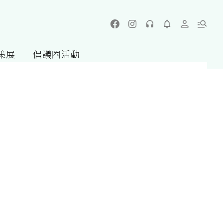
策展
倡議圈活動