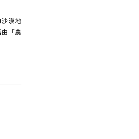
的沙漠地
藉由「農