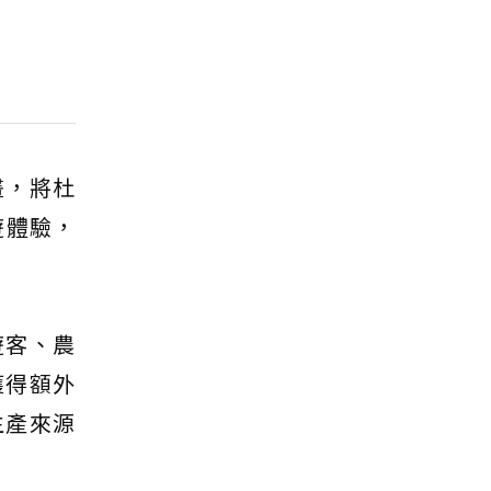
畫，將杜
遊體驗，
遊客、農
獲得額外
生產來源