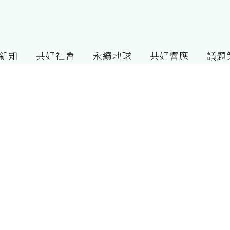
G新知
共好社會
永續地球
共好響應
議題