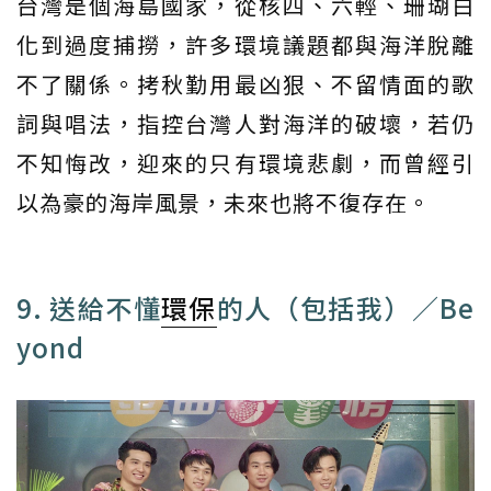
台灣是個海島國家，從核四、六輕、珊瑚白
化到過度捕撈，許多環境議題都與海洋脫離
不了關係。拷秋勤用最凶狠、不留情面的歌
詞與唱法，指控台灣人對海洋的破壞，若仍
不知悔改，迎來的只有環境悲劇，而曾經引
以為豪的海岸風景，未來也將不復存在。
9. 送給不懂
環保
的人（包括我）／Be
yond