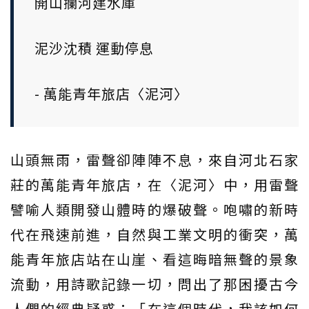
開山攔河建水庫
泥沙沈積 運動停息
- 萬能青年旅店〈泥河〉
山頭無雨，雷聲卻陣陣不息，來自河北石家
莊的萬能青年旅店，在〈泥河〉中，用雷聲
譬喻人類開發山體時的爆破聲。咆嘯的新時
代在飛速前進，自然與工業文明的衝突，萬
能青年旅店站在山崖、看這晦暗無聲的景象
流動，用詩歌記錄一切，問出了那困擾古今
人們的經典疑惑：「在這個時代，我該如何