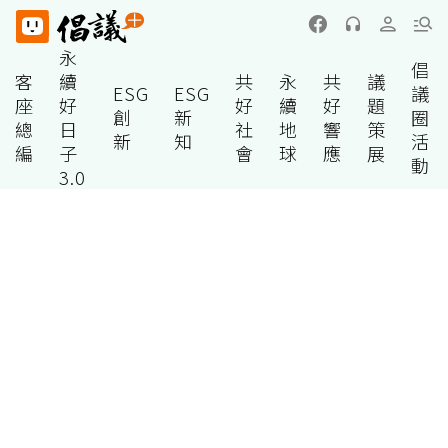
永
倡
客
續
共
永
共
議
ESG
ESG
議
座
好
好
續
好
題
創
新
圈
總
日
社
地
響
策
新
知
活
編
子
會
球
應
展
動
3.0