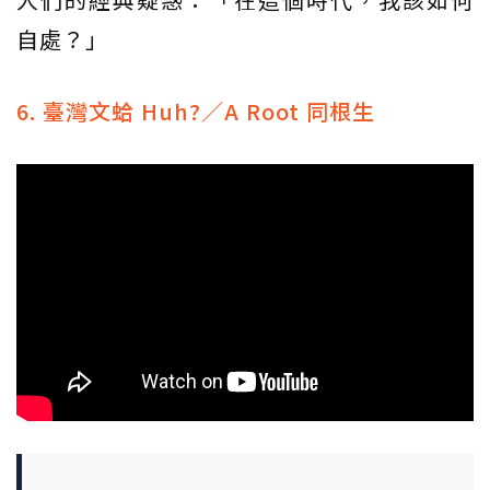
自處？」
6. 臺灣文蛤 Huh?／A Root 同根生