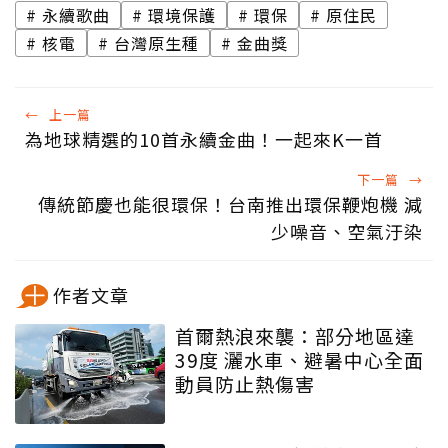
永續歌曲
環境保護
環保
原住民
核電
台灣原生種
金曲獎
←
上一篇
為地球精選的10首永續金曲！一起來K一首
下一篇
→
傳統節慶也能很環保！台南推出環保鞭炮機 減
少噪音、空氣汙染
作者文章
首爾熱浪來襲：部分地區達
39度 灑水車、避暑中心全面
動員防止熱傷害