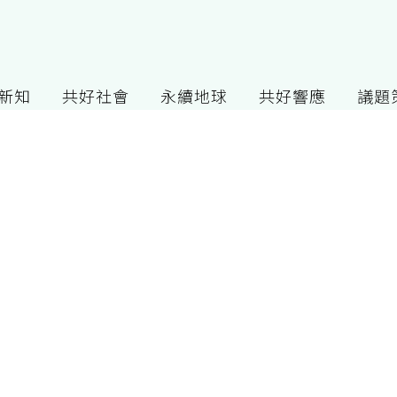
G新知
共好社會
永續地球
共好響應
議題