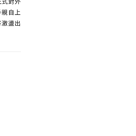
正式對外
手親自上
將激盪出