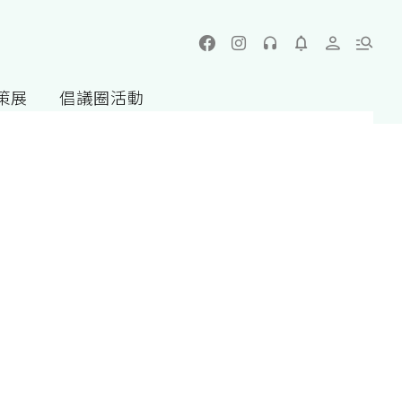
策展
倡議圈活動