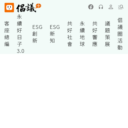
永
倡
客
續
共
永
共
議
ESG
ESG
議
座
好
好
續
好
題
創
新
圈
總
日
社
地
響
策
新
知
活
編
子
會
球
應
展
動
3.0