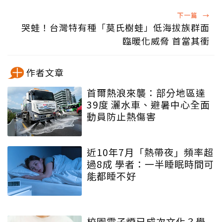
下一篇
→
哭蛙！台灣特有種「莫氏樹蛙」低海拔族群面
臨暖化威脅 首當其衝
作者文章
首爾熱浪來襲：部分地區達
39度 灑水車、避暑中心全面
動員防止熱傷害
近10年7月「熱帶夜」頻率超
過8成 學者：一半睡眠時間可
能都睡不好
校園電子煙已成次文化？學