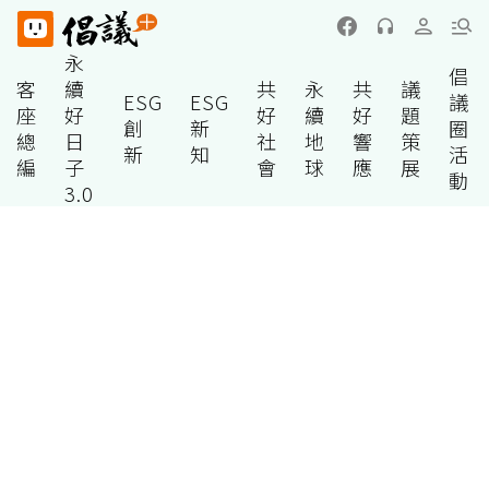
永
倡
客
續
共
永
共
議
ESG
ESG
議
座
好
好
續
好
題
創
新
圈
總
日
社
地
響
策
新
知
活
編
子
會
球
應
展
動
3.0