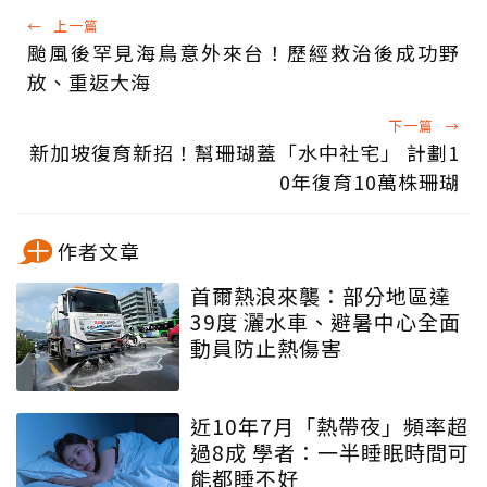
←
上一篇
颱風後罕見海鳥意外來台！歷經救治後成功野
放、重返大海
下一篇
→
新加坡復育新招！幫珊瑚蓋「水中社宅」 計劃1
0年復育10萬株珊瑚
作者文章
首爾熱浪來襲：部分地區達
39度 灑水車、避暑中心全面
動員防止熱傷害
近10年7月「熱帶夜」頻率超
過8成 學者：一半睡眠時間可
能都睡不好