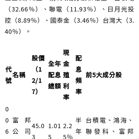
（32.66％）、聯電（11.93％）、日月光投
控（8.89％）、國泰金（3.46％）台灣大（3.
40％）。
現
股價
配
全年
金
代
（1
息
名稱
配息
殖
前5大成分股
號
2/1
頻
總額
利
7）
率
率
0
0
富邦
半
台積電、鴻海、
45.0
1.01
2.2
6
公司
年
聯發科、富邦
3
5
5％