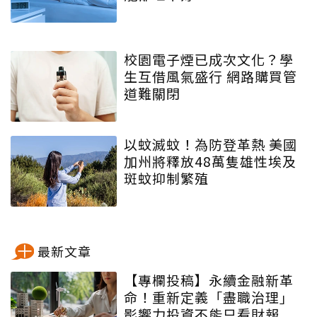
校園電子煙已成次文化？學
生互借風氣盛行 網路購買管
道難關閉
以蚊滅蚊！為防登革熱 美國
加州將釋放48萬隻雄性埃及
斑蚊抑制繁殖
最新文章
【專欄投稿】永續金融新革
命！重新定義「盡職治理」
影響力投資不能只看財報