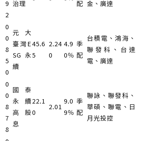
9
治理
配
金、廣達
2
0
元大
0
台積電、鴻海、
臺灣E
45.6
2.24
4.9
季
8
聯發科、台達
SG永
5
0
0％
配
5
電、廣達
續
0
0
國泰
0
聯詠、聯發科、
永續
22.1
9.0
季
8
2.01
華碩、聯電、日
高股
0
9％
配
7
月光投控
息
8