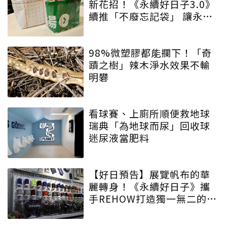
新花招！《永續好日子3.0》
續推「不廢忘記袋」 讓永續
增添驚喜與期待
98%微塑膠都能攔下！「奇
蹟之樹」辣木淨水效果不輸
明礬
看球賽、上廁所順便救地球
瑞典「為地球而尿」回收球
迷尿液當肥料
【好日預告】展覽帆布的華
麗轉身！《永續好日子》攜
手REHOW打造獨一無二的
「撞色不廢不廢包」