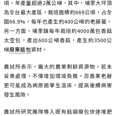
頃，年產量超過2萬公噸，其中，埔里大坪頂
為全台最大產區，栽培面積約669公頃，占全
國66.9%，每年也產生約400公噸的老藤蔓。
另一方面，埔里鎮每年栽培約4000萬包香菇
太空包，產出600公噸香菇，產生約3500公
噸
廢棄菇包
資材。
農試所表示，龐大的農業剩餘資源物，若未
妥善處理，不僅增加環境負擔，百香果老藤
更可能成為病原菌孳生溫床，提高後續病害
發生風險。
農試所研究團隊導入既有菇類廢包快速堆肥