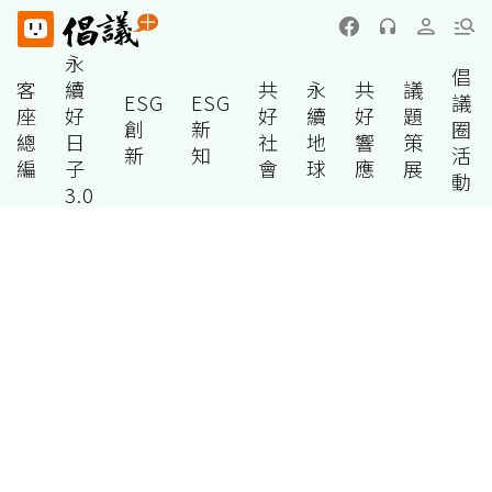
永
倡
客
續
共
永
共
議
ESG
ESG
議
座
好
好
續
好
題
創
新
圈
總
日
社
地
響
策
新
知
活
編
子
會
球
應
展
動
3.0