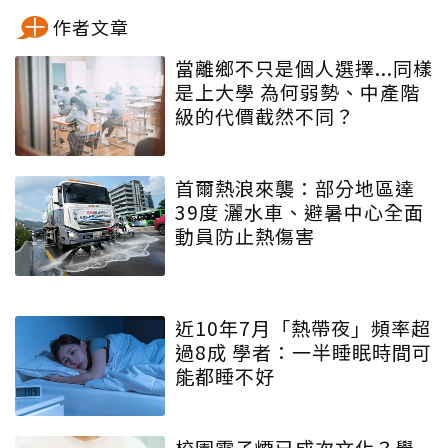
作者文章
當離鄉不只是個人選擇...同樣
是上大學 為何弱勢、中產階
級的代價截然不同？
首爾熱浪來襲：部分地區達
39度 灑水車、避暑中心全面
動員防止熱傷害
近10年7月「熱帶夜」頻率超
過8成 學者：一半睡眠時間可
能都睡不好
校園電子煙已成次文化？學