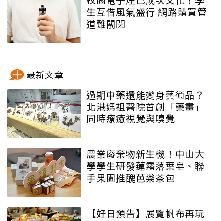
生互借風氣盛行 網路購買管
道難關閉
最新文章
過期中藥還能變身藝術品？
北港媽祖醫院首創「藥畫」
同時療癒視覺與嗅覺
農業廢棄物新生機！中山大
學學生研發蓮霧落葉皂、聯
手果園推醜芭樂茶包
【好日預告】展覽帆布再玩