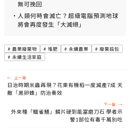
無可挽回
人類何時會滅亡？超級電腦預測地球
將會再度發生「大滅絕」
農業廢棄物
堆肥
永續農業
廢棄菇包
永續生活家庭
←
上一篇
日治時期米蟲再現？花東有機稻一度減產7成 天
敵「黑卵蜂」防治奏效
下一篇
→
外來種「鱷雀鱔」鱗片硬到能當磨刀石 學者示
警1部位有毒千萬別吃