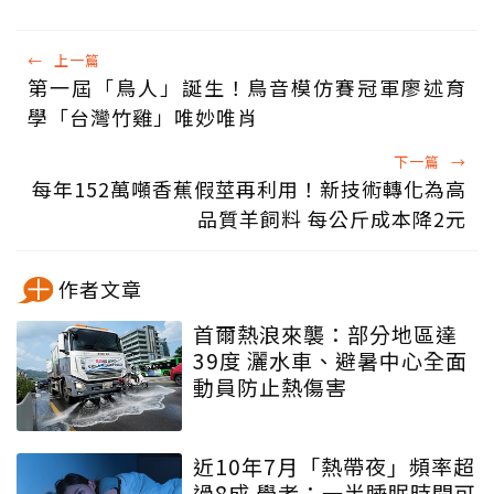
←
上一篇
第一屆「鳥人」誕生！鳥音模仿賽冠軍廖述育
學「台灣竹雞」唯妙唯肖
下一篇
→
每年152萬噸香蕉假莖再利用！新技術轉化為高
品質羊飼料 每公斤成本降2元
作者文章
首爾熱浪來襲：部分地區達
39度 灑水車、避暑中心全面
動員防止熱傷害
近10年7月「熱帶夜」頻率超
過8成 學者：一半睡眠時間可