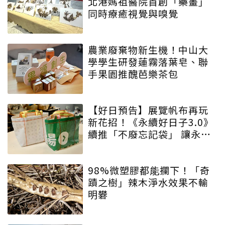
北港媽祖醫院首創「藥畫」
同時療癒視覺與嗅覺
農業廢棄物新生機！中山大
學學生研發蓮霧落葉皂、聯
手果園推醜芭樂茶包
【好日預告】展覽帆布再玩
新花招！《永續好日子3.0》
續推「不廢忘記袋」 讓永續
增添驚喜與期待
98%微塑膠都能攔下！「奇
蹟之樹」辣木淨水效果不輸
明礬