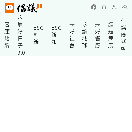
永
倡
客
續
共
永
共
議
ESG
ESG
議
座
好
好
續
好
題
創
新
圈
總
日
社
地
響
策
新
知
活
編
子
會
球
應
展
動
3.0