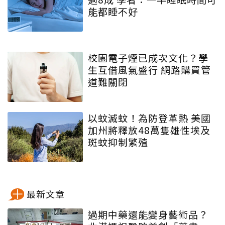
能都睡不好
校園電子煙已成次文化？學
生互借風氣盛行 網路購買管
道難關閉
以蚊滅蚊！為防登革熱 美國
加州將釋放48萬隻雄性埃及
斑蚊抑制繁殖
最新文章
過期中藥還能變身藝術品？