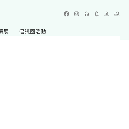
策展
倡議圈活動