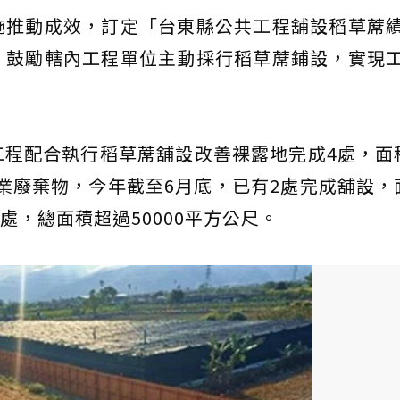
施推動成效，訂定「台東縣公共工程舖設稻草蓆
，鼓勵轄內工程單位主動採行稻草蓆鋪設，實現
程配合執行稻草蓆舖設改善裸露地完成4處，面
農業廢棄物，今年截至6月底，已有2處完成舖設，
處，總面積超過50000平方公尺。