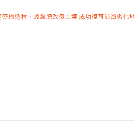
用密植造林、蚓糞肥改良土壤 成功復育沿海劣化