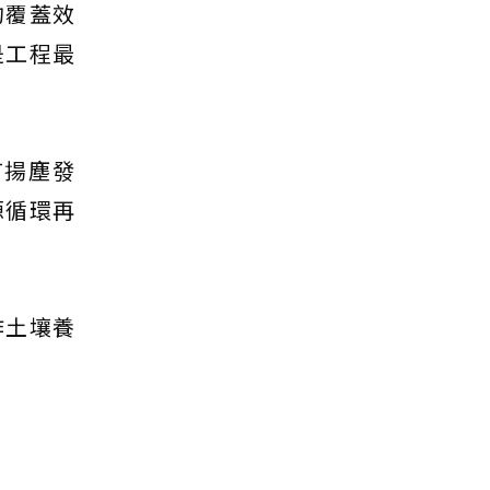
的覆蓋效
是工程最
有揚塵發
源循環再
作土壤養