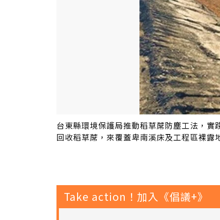
台東縣環境保護局推動稻草蓆防塵工法，實
回收稻草蓆，來覆蓋卑南溪床及工程區裸露
Take action！加入《倡議+》