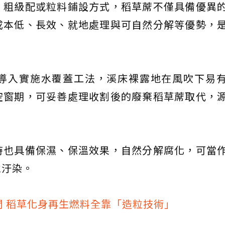
、粗級配或粒料鋪設方式，稻草蓆不僅具備優異
成本低、長效、就地處理與可自然分解等優勢，
導入實施水覆蓋工法，溪床裸露地在風吹下易
空窗期，可妥善處理收割後的廢棄稻草蓆取代，
時也具備保濕、保溫效果，自然分解腐化，可當
境汙染。
間 稻草化身再生燃料全靠「造粒技術」