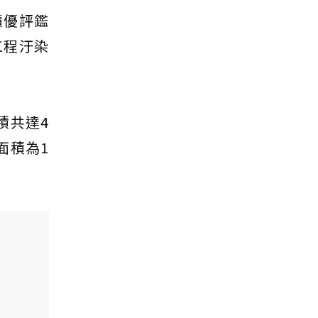
績優評鑑
工程汙染
積共達4
面積為1