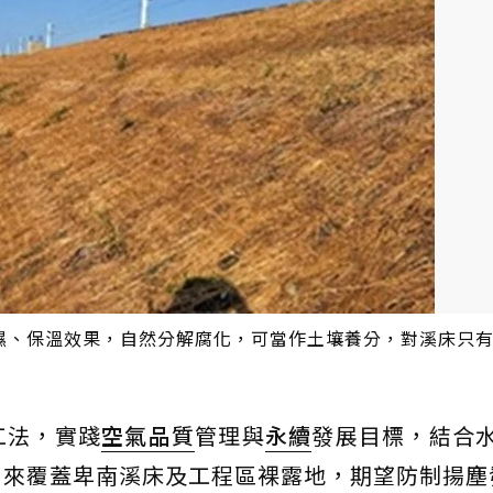
濕、保溫效果，自然分解腐化，可當作土壤養分，對溪床只
工法，實踐
空氣品質
管理與
永續
發展目標，結合
，來覆蓋卑南溪床及工程區裸露地，期望防制揚塵