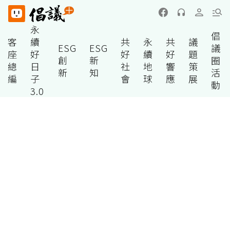
永
倡
客
續
共
永
共
議
ESG
ESG
議
座
好
好
續
好
題
創
新
圈
總
日
社
地
響
策
新
知
活
編
子
會
球
應
展
動
3.0