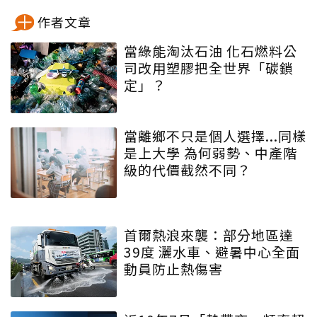
作者文章
當綠能淘汰石油 化石燃料公
司改用塑膠把全世界「碳鎖
定」？
當離鄉不只是個人選擇...同樣
是上大學 為何弱勢、中產階
級的代價截然不同？
首爾熱浪來襲：部分地區達
39度 灑水車、避暑中心全面
動員防止熱傷害