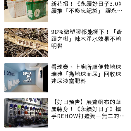
新花招！《永續好日子3.0》
續推「不廢忘記袋」 讓永續
增添驚喜與期待
98%微塑膠都能攔下！「奇
蹟之樹」辣木淨水效果不輸
明礬
看球賽、上廁所順便救地球
瑞典「為地球而尿」回收球
迷尿液當肥料
【好日預告】展覽帆布的華
麗轉身！《永續好日子》攜
手REHOW打造獨一無二的
「撞色不廢不廢包」