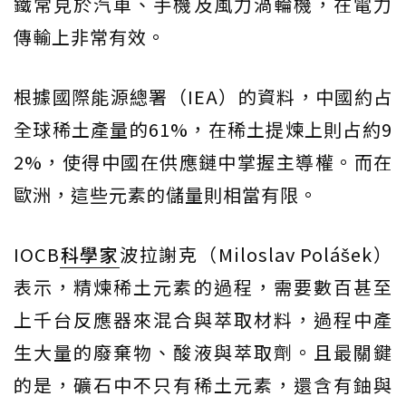
鐵常見於汽車、手機及風力渦輪機，在電力
傳輸上非常有效。
根據國際能源總署（IEA）的資料，中國約占
全球稀土產量的61%，在稀土提煉上則占約9
2%，使得中國在供應鏈中掌握主導權。而在
歐洲，這些元素的儲量則相當有限。
IOCB
科學家
波拉謝克（Miloslav Polášek）
表示，精煉稀土元素的過程，需要數百甚至
上千台反應器來混合與萃取材料，過程中產
生大量的廢棄物、酸液與萃取劑。且最關鍵
的是，礦石中不只有稀土元素，還含有鈾與