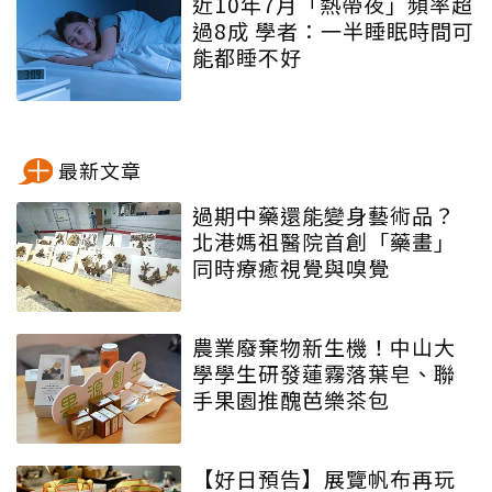
近10年7月「熱帶夜」頻率超
過8成 學者：一半睡眠時間可
能都睡不好
最新文章
過期中藥還能變身藝術品？
北港媽祖醫院首創「藥畫」
同時療癒視覺與嗅覺
農業廢棄物新生機！中山大
學學生研發蓮霧落葉皂、聯
手果園推醜芭樂茶包
【好日預告】展覽帆布再玩