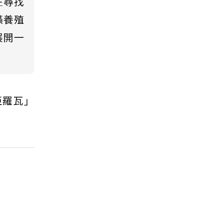
在尋找
藻養殖
展開一
亞羅瓦」