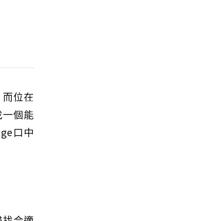
。而位在
找一個能
ge口中
尋找合適