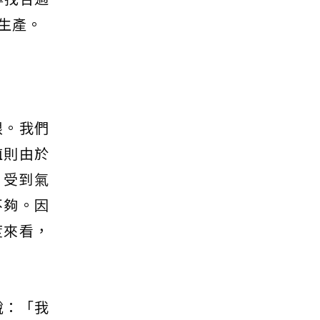
生產。
限。我們
殖則由於
示，受到氣
不夠。因
度來看，
說：「我