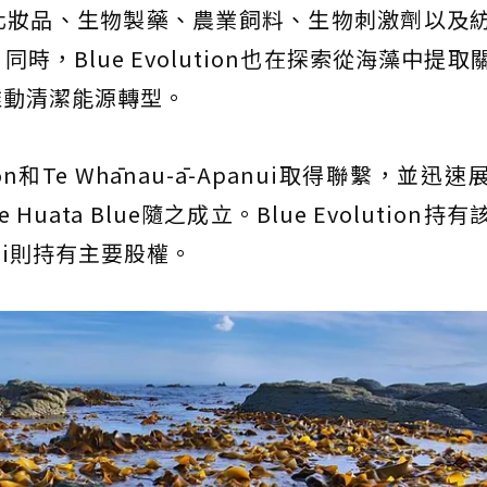
化妝品、生物製藥、農業飼料、生物刺激劑以及
，Blue Evolution也在探索從海藻中提取
推動清潔能源轉型。
on和Te Whānau-ā-Apanui取得聯繫，並迅
ata Blue隨之成立。Blue Evolution持
anui則持有主要股權。