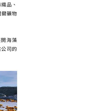
紡織品、
關鍵礦物
速展開海藻
有該公司的