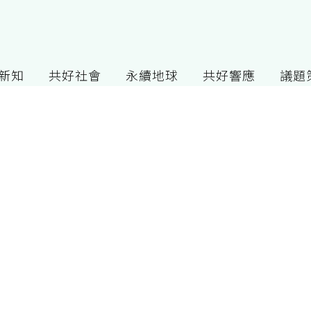
G新知
共好社會
永續地球
共好響應
議題