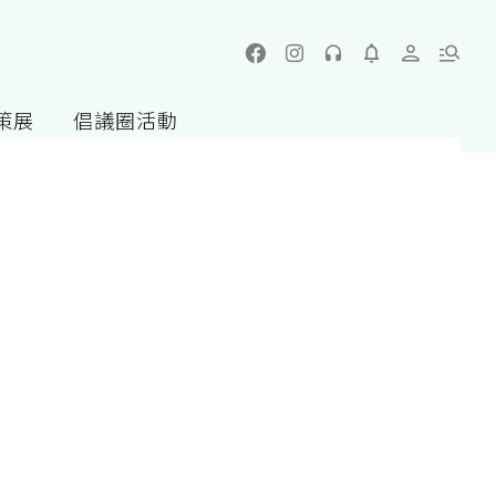
策展
倡議圈活動