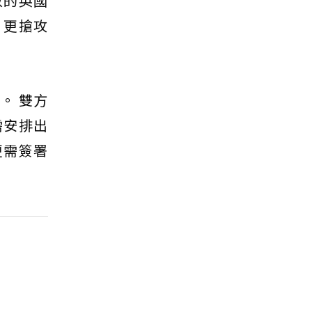
敦的英國
，更搶攻
)。 雙方
需安排出
更需簽署