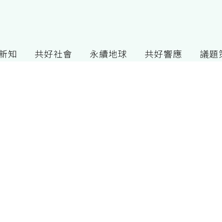
G新知
共好社會
永續地球
共好響應
議題