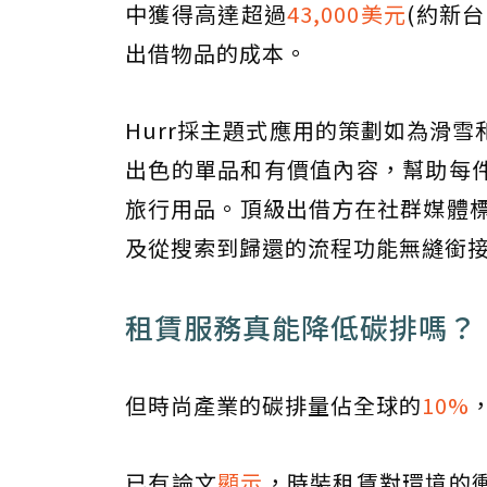
中獲得高達超過
43,000美元
(約新
出借物品的成本。
Hurr採主題式應用的策劃如為滑
出色的單品和有價值內容，幫助每
旅行用品。頂級出借方在社群媒體標
及從搜索到歸還的流程功能無縫銜
租賃服務真能降低碳排嗎？
但時尚產業的碳排量佔全球的
10%
已有論文
顯示
，時裝租賃對環境的