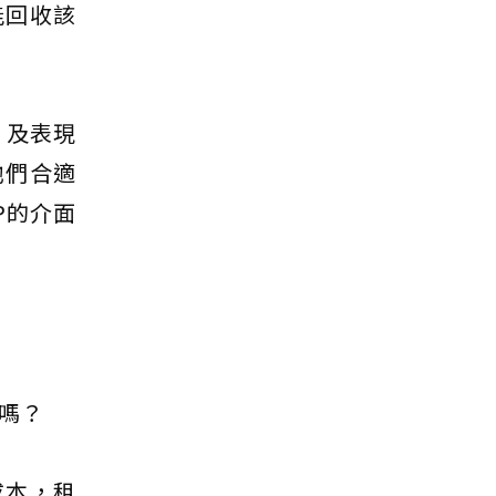
能回收該
、及表現
他們合適
P的介面
嗎？
成本，租