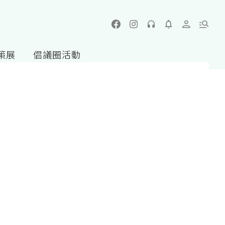
策展
倡議圈活動