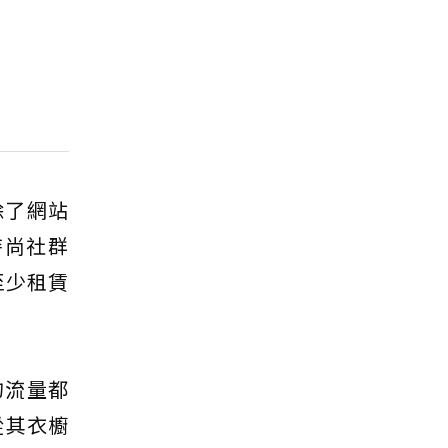
除了網站
時尚社群
至少租賃
的流量都
從其衣櫥