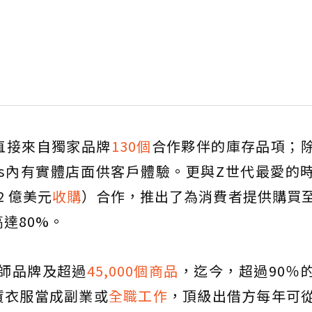
直接來自獨家品牌
130個
合作夥伴的庫存品項；
dges內有實體店面供客戶體驗。更與Z世代最愛的
.2 億美元
收購
）合作，推出了為消費者提供購買
達80%。
設計師品牌及超過
45,000個商品
，迄今，超過90％
賃衣服當成副業或
全職工作
，頂級出借方每年可