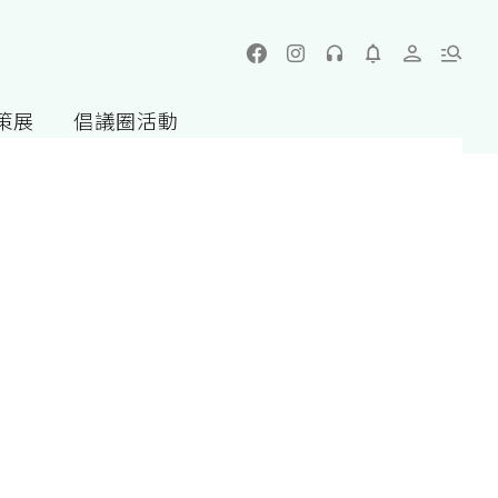
策展
倡議圈活動