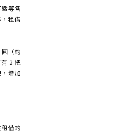
下鐵等各
作，租借
 日圓（約
 2 把
把，增加
在租借的