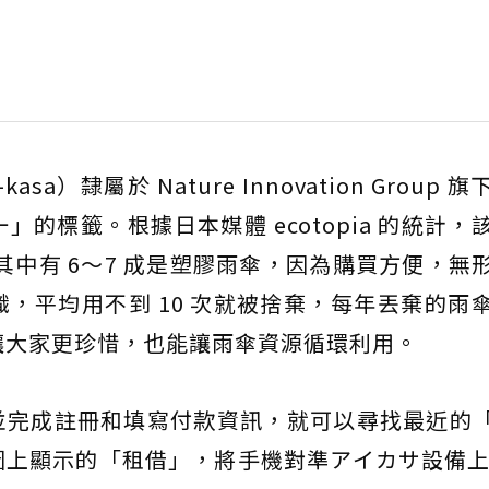
）隸屬於 Nature Innovation Group 
的標籤。根據日本媒體 ecotopia 的統計，
支，其中有 6～7 成是塑膠雨傘，因為購買方便，無
，平均用不到 10 次就被捨棄，每年丟棄的雨
不只讓大家更珍惜，也能讓雨傘資源循環利用。
並完成註冊和填寫付款資訊，就可以尋找最近的
上顯示的「租借」，將手機對準アイカサ設備上的