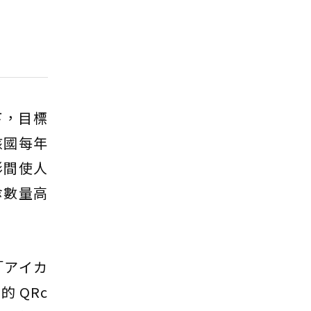
旗下，目標
該國每年
形間使人
傘數量高
「アイカ
 QRc