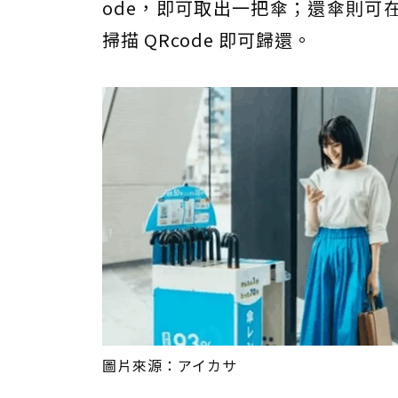
ode，即可取出一把傘；還傘則可
掃描 QRcode 即可歸還。
圖片來源：アイカサ