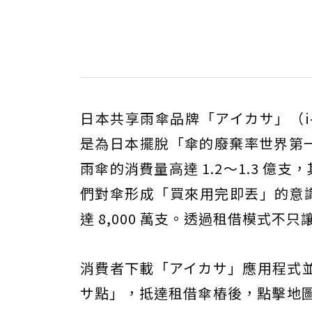
日本共享雨傘品牌「アイカサ」（i-kasa
是為日本擺脫「傘的廢棄率世界第一」
雨傘的消費量高達 1.2～1.3 億
們對傘形成「買來用完即丟」的意識
達 8,000 萬支。透過租借模式
消費者下載「アイカサ」應用程式
サ點」，抵達租借傘樁後，點擊地圖