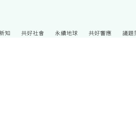
G新知
共好社會
永續地球
共好響應
議題