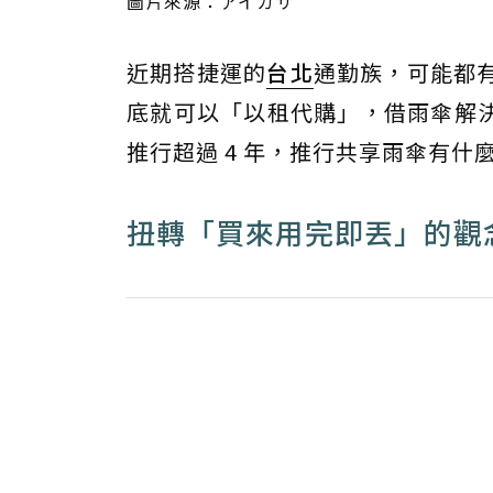
圖片來源：アイカサ
近期搭捷運的
台北
通勤族，可能都
底就可以「以租代購」，借雨傘解
推行超過 4 年，推行共享雨傘有
扭轉「買來用完即丟」的觀