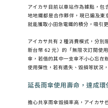
アイカサ目前以車站作為據點，包含
地地鐵都是合作夥伴，現已遍及東京
就能獲取小田急電鐵的積分，吸引
アイカサ共有 2 種消費模式，分別是單
新台幣 62 元）的「無限次訂閱使
傘，若借的其中一支傘不小心忘在
使用彈性，若有遺失、毀損等狀況，每把
延長雨傘使用壽命，達成環
擔心共享雨傘毀損率高，アイカサ