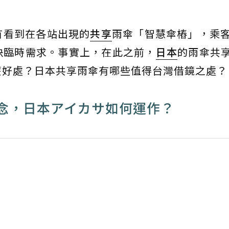
有看到在各站出現的
共享
雨傘「智慧傘樁」，乘客從
決臨時需求。事實上，在此之前，
日本
的雨傘共
什麼好處？日本共享雨傘有哪些值得台灣借鏡之處？
念，日本アイカサ如何運作？