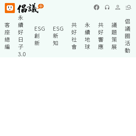
永
倡
客
續
共
永
共
議
ESG
ESG
議
座
好
好
續
好
題
創
新
圈
總
日
社
地
響
策
新
知
活
編
子
會
球
應
展
動
3.0