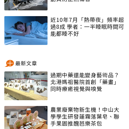
近10年7月「熱帶夜」頻率超
過8成 學者：一半睡眠時間可
能都睡不好
最新文章
過期中藥還能變身藝術品？
北港媽祖醫院首創「藥畫」
同時療癒視覺與嗅覺
農業廢棄物新生機！中山大
學學生研發蓮霧落葉皂、聯
手果園推醜芭樂茶包