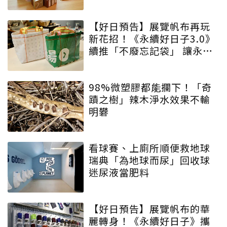
【好日預告】展覽帆布再玩
新花招！《永續好日子3.0》
續推「不廢忘記袋」 讓永續
增添驚喜與期待
98%微塑膠都能攔下！「奇
蹟之樹」辣木淨水效果不輸
明礬
看球賽、上廁所順便救地球
瑞典「為地球而尿」回收球
迷尿液當肥料
【好日預告】展覽帆布的華
麗轉身！《永續好日子》攜