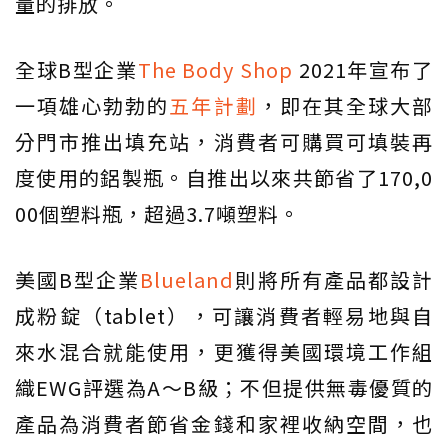
量的排放。
全球B型企業
The Body Shop
2021年宣布了
一項雄心勃勃的
五年計劃
，即在其全球大部
分門市推出填充站，消費者可購買可填裝再
度使用的鋁製瓶。自推出以來共節省了170,0
00個塑料瓶，超過3.7噸塑料。
美國B型企業
Blueland
則將所有產品都設計
成粉錠（tablet），可讓消費者輕易地與自
來水混合就能使用，更獲得美國環境工作組
織EWG評選為A～B級；不但提供無毒優質的
產品為消費者節省金錢和家裡收納空間，也