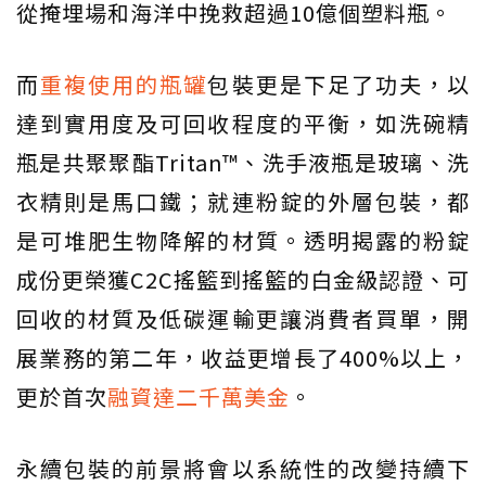
從掩埋場和海洋中挽救超過10億個塑料瓶。
而
重複使用的瓶罐
包裝更是下足了功夫，以
達到實用度及可回收程度的平衡，如洗碗精
瓶是共聚聚酯Tritan™、洗手液瓶是玻璃、洗
衣精則是馬口鐵；就連粉錠的外層包裝，都
是可堆肥生物降解的材質。透明揭露的粉錠
成份更榮獲C2C搖籃到搖籃的白金級認證、可
回收的材質及低碳運輸更讓消費者買單，開
展業務的第二年，收益更增長了400%以上，
更於首次
融資達二千萬美金
。
永續包裝的前景將會以系統性的改變持續下