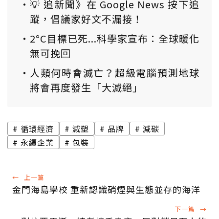
💡 追新聞》在 Google News 按下追
蹤，倡議家好文不漏接！
2°C目標已死...科學家宣布：全球暖化
無可挽回
人類何時會滅亡？超級電腦預測地球
將會再度發生「大滅絕」
循環經濟
減塑
品牌
減碳
永續企業
包裝
←
上一篇
金門海島學校 重新認識硝煙與生態並存的海洋
下一篇
→