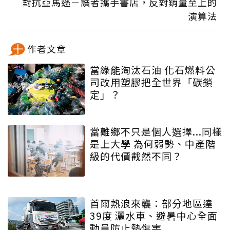
對抗亞馬遜－讀者攜手書店，反對銷量至上的
演算法
作者文章
當綠能淘汰石油 化石燃料公
司改用塑膠把全世界「碳鎖
定」？
當離鄉不只是個人選擇...同樣
是上大學 為何弱勢、中產階
級的代價截然不同？
首爾熱浪來襲：部分地區達
39度 灑水車、避暑中心全面
動員防止熱傷害