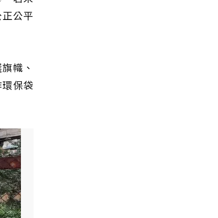
公正公平
選旗幟、
作環保袋