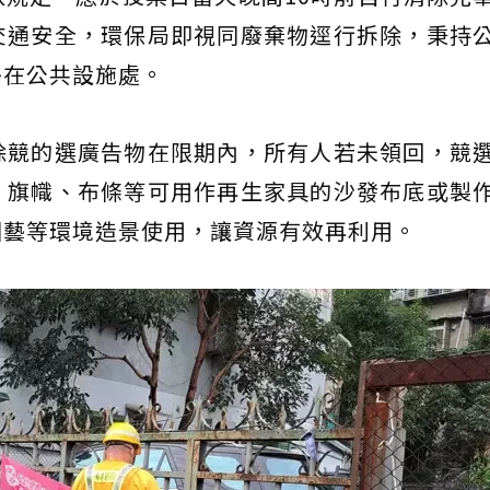
交通安全，環保局即視同廢棄物逕行拆除，秉持
掛在公共設施處。
除競的選廣告物在限期內，所有人若未領回，競
，旗幟、布條等可用作再生家具的沙發布底或製
園藝等環境造景使用，讓資源有效再利用。