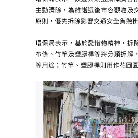
主動清除，為維護選後市容觀瞻及
原則，優先拆除影響交通安全貨懸
環保局表示，基於愛惜物精神，拆
布條、竹竿及塑膠桿等將分類拆解
等用途；竹竿、塑膠桿則用作花圃