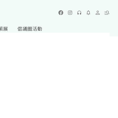
策展
倡議圈活動