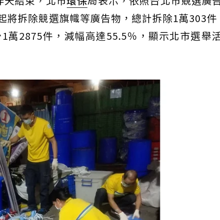
昨天結束，北市
環保
局表示，依照台北市競選廣
起將拆除競選旗幟等廣告物，總計拆除1萬303件
1萬2875件，減幅高達55.5％，顯示北市選舉