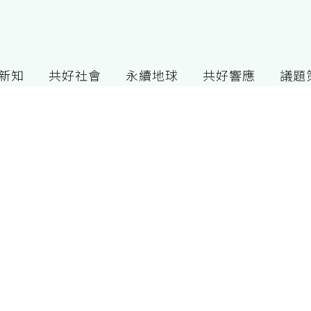
G新知
共好社會
永續地球
共好響應
議題