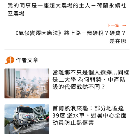
我的同事是一座超大農場的主人－荷蘭永續社
區農場
下一篇
→
《氣候變遷因應法》將上路－徵碳稅？碳費？
差在哪
作者文章
當離鄉不只是個人選擇...同樣
是上大學 為何弱勢、中產階
級的代價截然不同？
首爾熱浪來襲：部分地區達
39度 灑水車、避暑中心全面
動員防止熱傷害