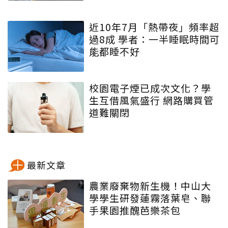
近10年7月「熱帶夜」頻率超
過8成 學者：一半睡眠時間可
能都睡不好
校園電子煙已成次文化？學
生互借風氣盛行 網路購買管
道難關閉
最新文章
農業廢棄物新生機！中山大
學學生研發蓮霧落葉皂、聯
手果園推醜芭樂茶包