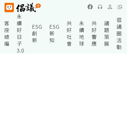
永
倡
客
續
共
永
共
議
ESG
ESG
議
座
好
好
續
好
題
創
新
圈
總
日
社
地
響
策
新
知
活
編
子
會
球
應
展
動
3.0