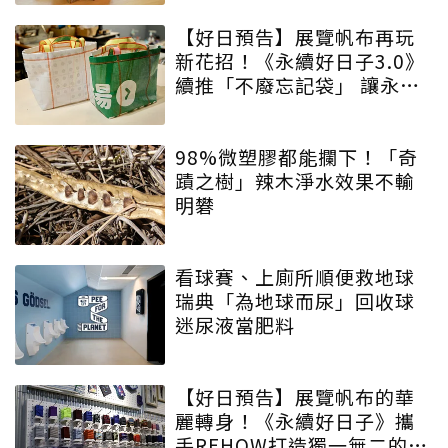
【好日預告】展覽帆布再玩
新花招！《永續好日子3.0》
續推「不廢忘記袋」 讓永續
增添驚喜與期待
98%微塑膠都能攔下！「奇
蹟之樹」辣木淨水效果不輸
明礬
看球賽、上廁所順便救地球
瑞典「為地球而尿」回收球
迷尿液當肥料
【好日預告】展覽帆布的華
麗轉身！《永續好日子》攜
手REHOW打造獨一無二的