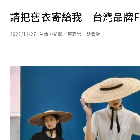
請把舊衣寄給我－台灣品牌FY
2021/12/27
生命力新聞／蔡嘉謙、胡孟歆