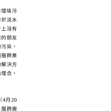
和環境污
年於淡水
會上沒有
業的朋友
的污染，
而服飾業
的解決方
始理念，
4月20
，服飾需