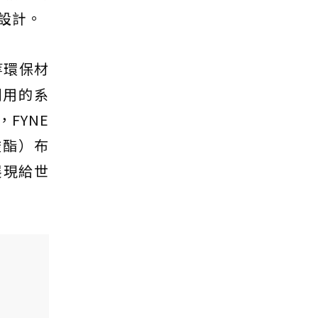
設計。
等環保材
利用的系
FYNE
酸酯）布
展現給世