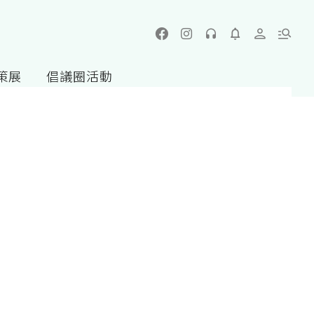
策展
倡議圈活動