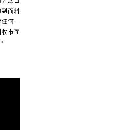
百分之百
扣到面料
費任何一
回收市面
。