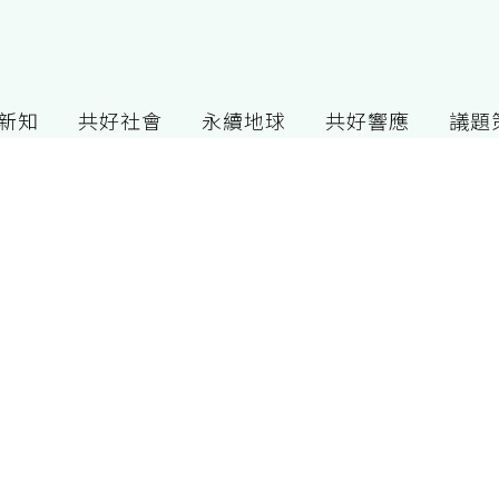
G新知
共好社會
永續地球
共好響應
議題