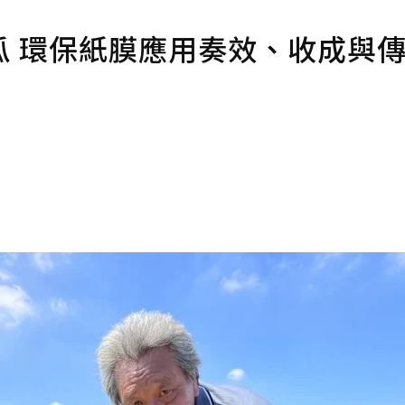
瓜 環保紙膜應用奏效、收成與