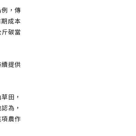
為例，傳
前期成本
公斤碳當
持續提供
仙草田，
他認為，
這項農作