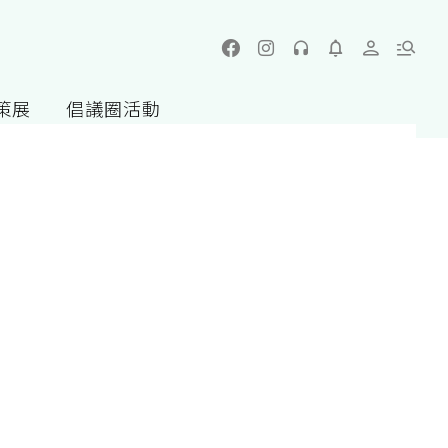
策展
倡議圈活動