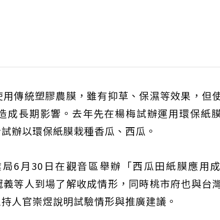
使用傳統塑膠農膜，雖有抑草、保濕等效果，但
造成長期影響。去年先在楊梅試辦運用環保紙
音試辦以環保紙膜栽種香瓜、西瓜。
局6月30日在觀音區舉辦「西瓜田紙膜應用
冠義等人到場了解收成情形，同時桃市府也與台
主持人官崇煜說明試驗情形與推廣建議。