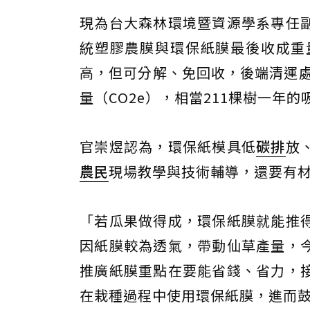
現為台大森林環境暨資源學系專任
統塑膠農膜與環保紙膜最後收成重
高，但可分解、免回收，後端清運處
量（CO2e），相當211棵樹一年
官崇煜認為，環保紙模具低
碳排
放
農民
現場教學與技術輔導，還要有
「若瓜果做得成，環保紙膜就能推
因紙膜較為透氣，帶動仙草產量，
推廣紙膜重點在要能省錢、省力，
在栽種過程中使用環保紙膜，進而