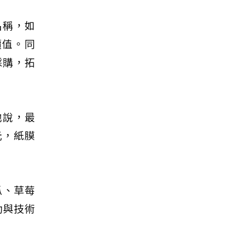
名稱，如
價值。同
採購，拓
他說，最
元，紙膜
瓜、草莓
助與技術