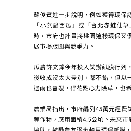
蘇俊賓進一步說明，例如獲得環保
「小燕鷗西瓜」或「台北赤蛙仙草
時，市府也計畫將桃園這樣環保又
展市場版圖與競爭力。
瓜農許文鎽今年投入試辦紙膜行列
後收成沒太大差別，都不錯，但以一
遇雨也會裂，得花點心力除草，也
農業局指出，市府編列45萬元經費
等作物，應用面積4.5公頃。未來
協助，鼓勵農友逐步轉用環保紙膜