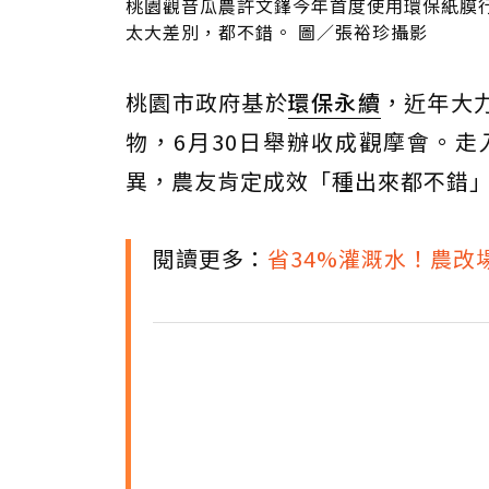
桃園觀音瓜農許文鎽今年首度使用環保紙膜
太大差別，都不錯。 圖／張裕珍攝影
桃園市政府基於
環保永續
，近年大
物，6月30日舉辦收成觀摩會。
異，農友肯定成效「種出來都不錯
閱讀更多：
省34%灌溉水！農改