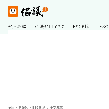
客座總編
永續好日子3.0
ESG創新
ES
udn
倡議家
ESG創新
淨零減碳