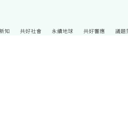
G新知
共好社會
永續地球
共好響應
議題