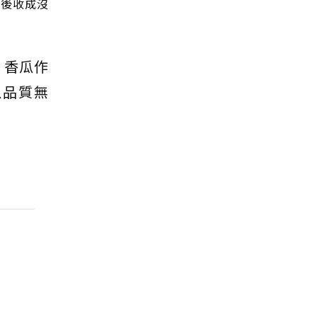
最後收成沒
、香瓜作
瓜品質無