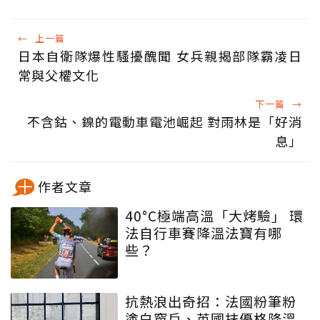
←
上一篇
日本自衛隊爆性騷擾醜聞 女兵親揭部隊霸凌日
常與父權文化
下一篇
→
不含鈷、鎳的電動車電池崛起 對雨林是「好消
息」
作者文章
40°C極端高溫「大烤驗」 環
法自行車賽降溫法寶有哪
些？
抗熱浪出奇招：法國粉筆粉
塗白窗戶、英國抹優格降溫