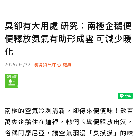
臭卻有大用處 研究：南極企鵝便
便釋放氨氣有助形成雲 可減少暖
化
2025/06/22
環境資訊中心 羅真
南極的空氣冷冽清新，卻傳來便便味！數百
萬隻
企鵝
住在這裡，牠們的糞便釋放出氨，
俗稱阿摩尼亞，讓空氣瀰漫「臭摸摸」的味