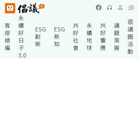
永
倡
客
續
共
永
共
議
ESG
ESG
議
座
好
好
續
好
題
創
新
圈
總
日
社
地
響
策
新
知
活
編
子
會
球
應
展
動
3.0