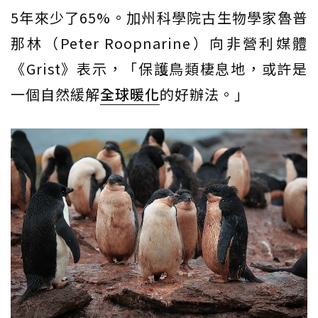
5年來少了65%。加州科學院古生物學家魯普
那林（Peter Roopnarine）向非營利媒體
《Grist》表示，「保護鳥類棲息地，或許是
一個自然緩解
全球暖化
的好辦法。」