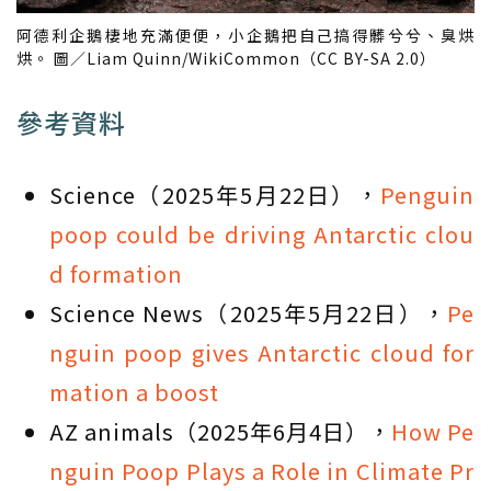
阿德利企鵝棲地充滿便便，小企鵝把自己搞得髒兮兮、臭烘
烘。 圖／Liam Quinn/WikiCommon（CC BY-SA 2.0）
參考資料
Science（2025年5月22日），
Penguin
poop could be driving Antarctic clou
d formation
Science News（2025年5月22日），
Pe
nguin poop gives Antarctic cloud for
mation a boost
AZ animals（2025年6月4日），
How Pe
nguin Poop Plays a Role in Climate Pr