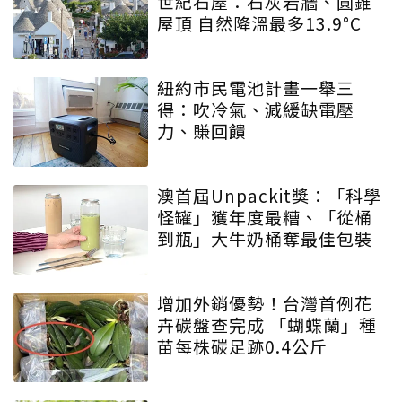
世紀石屋：石灰岩牆、圓錐
屋頂 自然降溫最多13.9°C
紐約市民電池計畫一舉三
得：吹冷氣、減緩缺電壓
力、賺回饋
澳首屆Unpackit獎：「科學
怪罐」獲年度最糟、「從桶
到瓶」大牛奶桶奪最佳包裝
增加外銷優勢！台灣首例花
卉碳盤查完成 「蝴蝶蘭」種
苗每株碳足跡0.4公斤