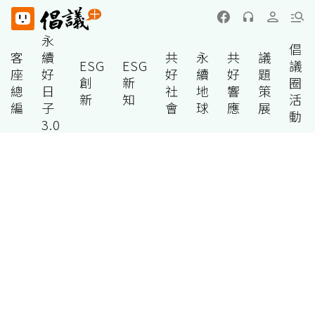
永
倡
客
續
共
永
共
議
ESG
ESG
議
座
好
好
續
好
題
創
新
圈
總
日
社
地
響
策
新
知
活
編
子
會
球
應
展
動
3.0