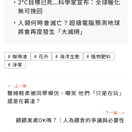
2°C目標已死...科學家宣布：全球暖化
無可挽回
人類何時會滅亡？超級電腦預測地球
將會再度發生「大滅絕」
咖啡渣
花卉
海洋生態
植物肥料
淨零
←
上一篇
聲線輕柔被同學模仿、嘲笑 他們「只是在玩」
還是在霸凌？
下一篇
→
餵餵黑鳶OK嗎？｜人為餵食的爭議與必要性