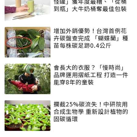
怪罐」獲年度最糟、「從桶
到瓶」大牛奶桶奪最佳包裝
增加外銷優勢！台灣首例花
卉碳盤查完成 「蝴蝶蘭」種
苗每株碳足跡0.4公斤
會長大的衣服？「慢時尚」
品牌運用摺紙工程 打造一件
能穿8年的童裝
攔截25%碳流失！中研院用
合成生物學 重新設計植物的
固碳循環