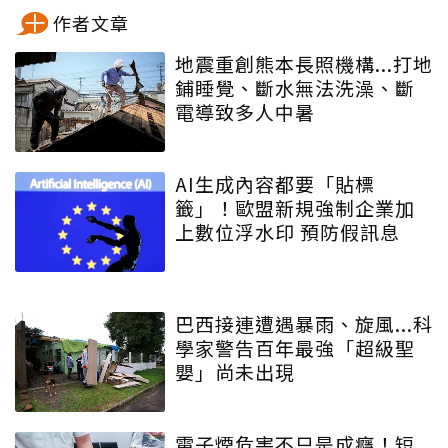
作者文章
地震重創熊本長照機構...打地
鋪睡覺、斷水無法洗澡、斷
電導致多人中暑
AI生成內容都要「貼標
籤」！歐盟新規強制企業加
上數位浮水印 預防假訊息
巴西接連遭遇暴雨、旋風...科
學家警告百年最強「超級聖
嬰」尚未出現
電子煙危害不只是成癮！短