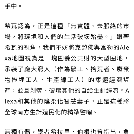
手中。
希瓦認為，正是這種「無實體、去脈絡的市
場，將環境和人們的生活破壞殆盡。」跟著
希瓦的視角，我們不妨將克勞佛與喬勒的Ale
xa地圖視為是一塊圈養公共財的大型圈地，
承裝了龐大窮人（作為礦工、拾荒者、廢棄
物掩埋工人、生產線工人）的集體經濟資
產，並且剝奪、破壞其他的自給生計經濟。A
lexa和其他的陰柔化智慧妻子，正是這種將
全球南方生計殖民化的精準譬喻。
無獨有偶，學者希拉里．伯根也曾指出，負