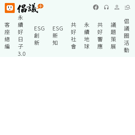
永
倡
客
續
共
永
共
議
ESG
ESG
議
座
好
好
續
好
題
創
新
圈
總
日
社
地
響
策
新
知
活
編
子
會
球
應
展
動
3.0