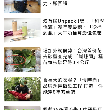
力、賺回饋
澳首屆Unpackit獎：「科學
怪罐」獲年度最糟、「從桶
到瓶」大牛奶桶奪最佳包裝
增加外銷優勢！台灣首例花
卉碳盤查完成 「蝴蝶蘭」種
苗每株碳足跡0.4公斤
會長大的衣服？「慢時尚」
品牌運用摺紙工程 打造一件
能穿8年的童裝
攔截25%碳流失！中研院用