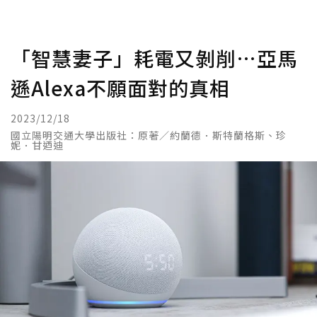
「智慧妻子」耗電又剝削…亞馬
遜Alexa不願面對的真相
2023/12/18
國立陽明交通大學出版社：原著／約蘭德．斯特蘭格斯、珍
妮．甘迺迪