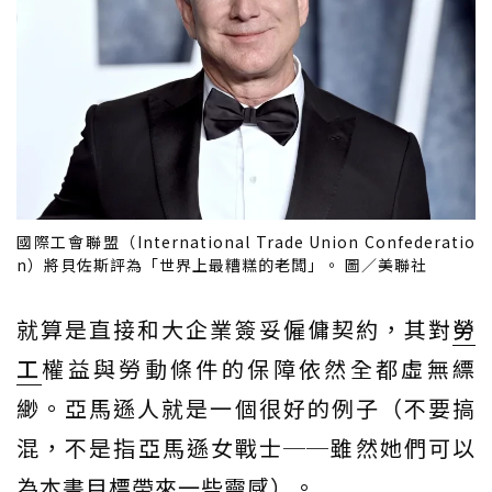
國際工會聯盟（International Trade Union Confederatio
n）將貝佐斯評為「世界上最糟糕的老闆」。 圖／美聯社
就算是直接和大企業簽妥僱傭契約，其對
勞
工
權益與勞動條件的保障依然全都虛無縹
緲。亞馬遜人就是一個很好的例子（不要搞
混，不是指亞馬遜女戰士──雖然她們可以
為本書目標帶來一些靈感）。