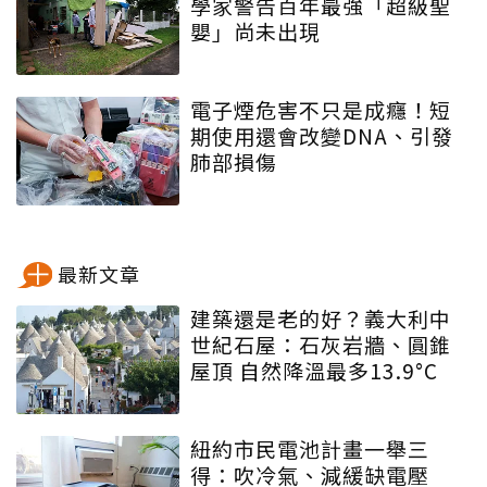
學家警告百年最強「超級聖
嬰」尚未出現
電子煙危害不只是成癮！短
期使用還會改變DNA、引發
肺部損傷
最新文章
建築還是老的好？義大利中
世紀石屋：石灰岩牆、圓錐
屋頂 自然降溫最多13.9°C
紐約市民電池計畫一舉三
得：吹冷氣、減緩缺電壓