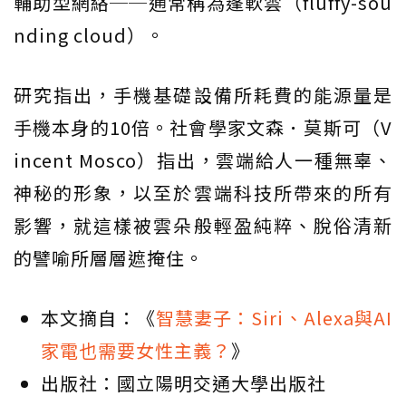
輔助型網絡──通常稱為蓬軟雲（fluffy-sou
nding cloud）。
研究指出，手機基礎設備所耗費的能源量是
手機本身的10倍。社會學家文森．莫斯可（V
incent Mosco）指出，雲端給人一種無辜、
神秘的形象，以至於雲端科技所帶來的所有
影響，就這樣被雲朵般輕盈純粹、脫俗清新
的譬喻所層層遮掩住。
本文摘自：《
智慧妻子：Siri、Alexa與AI
家電也需要女性主義？
》
出版社：國立陽明交通大學出版社