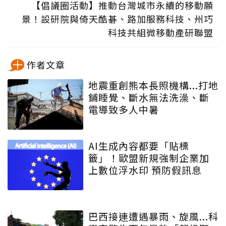
【倡議圈活動】推動台灣城市永續的移動願
景！設研院與倚天酷碁、路加服務科技、州巧
科技共組微移動產研聯盟
作者文章
地震重創熊本長照機構...打地
鋪睡覺、斷水無法洗澡、斷
電導致多人中暑
AI生成內容都要「貼標
籤」！歐盟新規強制企業加
上數位浮水印 預防假訊息
巴西接連遭遇暴雨、旋風...科