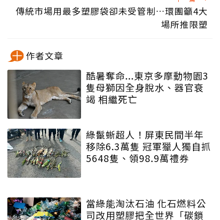
傳統市場用最多塑膠袋卻未受管制…環團籲4大
場所推限塑
作者文章
酷暑奪命...東京多摩動物園3
隻母獅因全身脫水、器官衰
竭 相繼死亡
綠鬣蜥超人！屏東民間半年
移除6.3萬隻 冠軍獵人獨自抓
5648隻、領98.9萬禮券
當綠能淘汰石油 化石燃料公
司改用塑膠把全世界「碳鎖