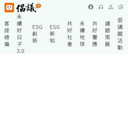
永
倡
客
續
共
永
共
議
ESG
ESG
議
座
好
好
續
好
題
創
新
圈
總
日
社
地
響
策
新
知
活
編
子
會
球
應
展
動
3.0