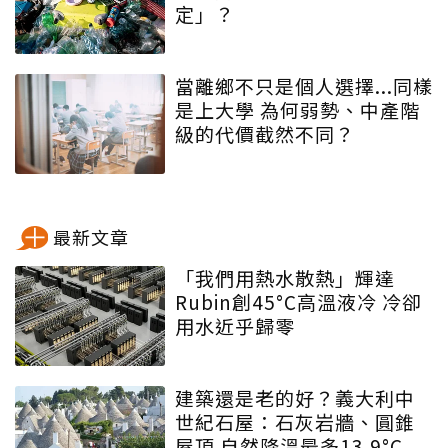
定」？
當離鄉不只是個人選擇...同樣
是上大學 為何弱勢、中產階
級的代價截然不同？
最新文章
「我們用熱水散熱」輝達
Rubin創45°C高溫液冷 冷卻
用水近乎歸零
建築還是老的好？義大利中
世紀石屋：石灰岩牆、圓錐
屋頂 自然降溫最多13.9°C