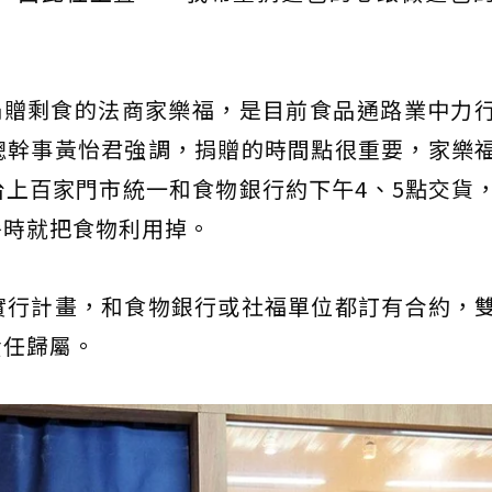
捐贈剩食的法商家樂福，是目前食品通路業中力
總幹事黃怡君強調，捐贈的時間點很重要，家樂
上百家門市統一和食物銀行約下午4、5點交貨
餐時就把食物利用掉。
實行計畫，和食物銀行或社福單位都訂有合約，
責任歸屬。