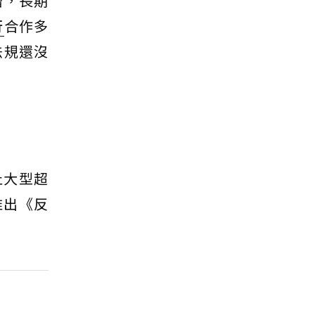
贈，長期
行
合作多
法規還沒
止大型超
推出《反