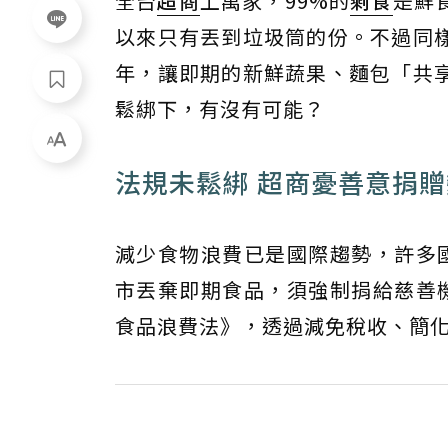
全台
超商
上萬家，99%的
剩食
是鮮
以來只有丟到垃圾筒的份。不過同
年，讓即期的新鮮蔬果、麵包「共
鬆綁下，有沒有可能？
法規未鬆綁 超商憂善意捐
減少食物浪費已是國際趨勢，許多
市丟棄即期食品，須強制捐給慈善
食品浪費法》，透過減免稅收、簡