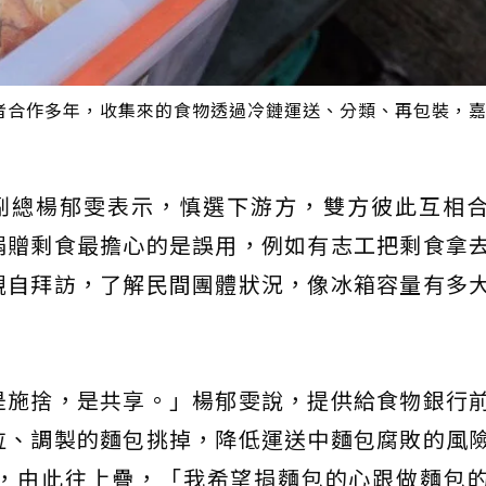
者合作多年，收集來的食物透過冷鏈運送、分類、再包裝，
副總楊郁雯表示，慎選下游方，雙方彼此互相
捐贈剩食最擔心的是誤用，例如有志工把剩食拿
親自拜訪，了解民間團體狀況，像冰箱容量有多
是施捨，是共享。」楊郁雯說，提供給食物銀行
拉、調製的麵包挑掉，降低運送中麵包腐敗的風
，由此往上疊，「我希望捐麵包的心跟做麵包