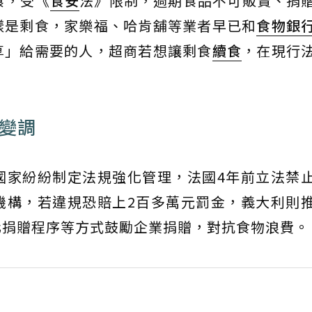
食，受《
食安
法》限制，過期食品不可販賣、捐
樣是剩食，家樂福、哈肯舖等業者早已和
食物銀
享」給需要的人，超商若想讓剩食
續食
，在現行
贈變調
國家紛紛制定法規強化管理，法國4年前立法禁
機構，若違規恐賠上2百多萬元罰金，義大利則
化捐贈程序等方式鼓勵企業捐贈，對抗食物浪費。