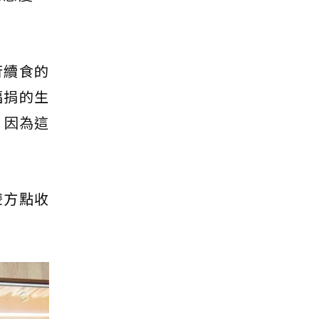
行續食的
福捐的生
，因為這
雙方點收