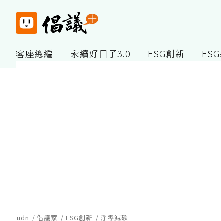
客座總編
永續好日子3.0
ESG創新
ES
udn
倡議家
ESG創新
淨零減碳