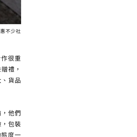
嘉惠不少社
合作很重
去贈禮，
大、貨品
前，他們
險，包裝
的態度一