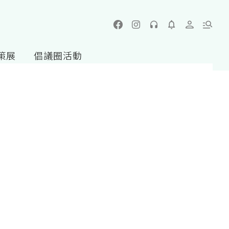
策展
倡議圈活動