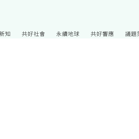
G新知
共好社會
永續地球
共好響應
議題