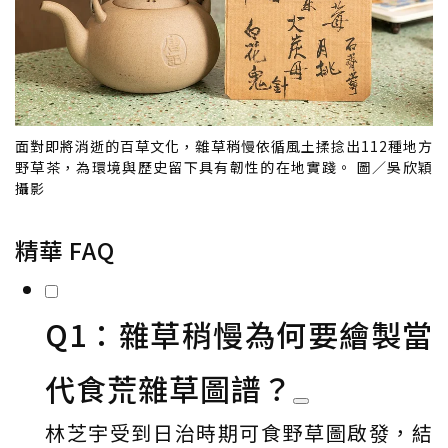
面對即將消逝的百草文化，雜草稍慢依循風土揉捻出112種地方
野草茶，為環境與歷史留下具有韌性的在地實踐。 圖／吳欣穎
攝影
精華 FAQ
Q1：雜草稍慢為何要繪製當
代食荒雜草圖譜？
林芝宇受到日治時期可食野草圖啟發，結