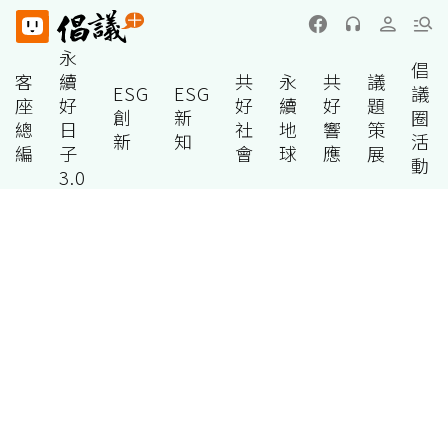
永
倡
客
續
共
永
共
議
ESG
ESG
議
座
好
好
續
好
題
創
新
圈
總
日
社
地
響
策
新
知
活
編
子
會
球
應
展
動
3.0