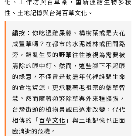
化、工作坊與百草茶，重新連結生物多樣
性、土地記憶與台灣百草文化。
編按：
你吃過雞屎藤、構樹葉或是大花
咸豐草嗎？在都市的水泥叢林或田間路
旁，雜亂生長的
野草
往往被視為需要被
清除的眼中釘。然而，這些腳下不起眼
的綠意，不僅曾是動盪年代裡維繫生命
的食物資源，更承載著老祖宗的藥草智
慧。然而隨著頻繁除草與外來種擴張，
台灣街頭的植物景觀已逐漸改變，代代
相傳的「
百草文化
」與土地記憶也正面
臨消逝的危機。