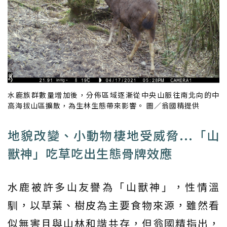
水鹿族群數量增加後，分佈區域逐漸從中央山脈往南北向的中
高海拔山區擴散，為生林生態帶來影響。 圖／翁國精提供
地貌改變、小動物棲地受威脅...「山
獸神」吃草吃出生態骨牌效應
水鹿被許多山友譽為「山獸神」，性情溫
馴，以草葉、樹皮為主要食物來源，雖然看
似無害且與山林和諧共存，但翁國精指出，