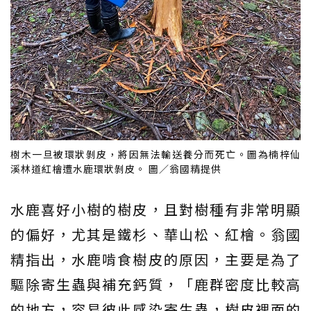
樹木一旦被環狀剝皮，將因無法輸送養分而死亡。圖為楠梓仙
溪林道紅檜遭水鹿環狀剝皮。 圖／翁國精提供
水鹿喜好小樹的樹皮，且對樹種有非常明顯
的偏好，尤其是鐵杉、華山松、紅檜。翁國
精指出，水鹿啃食樹皮的原因，主要是為了
驅除寄生蟲與補充鈣質，「鹿群密度比較高
的地方，容易彼此感染寄生蟲，樹皮裡面的