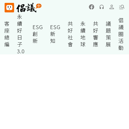
永
倡
客
續
共
永
共
議
ESG
ESG
議
座
好
好
續
好
題
創
新
圈
總
日
社
地
響
策
新
知
活
編
子
會
球
應
展
動
3.0