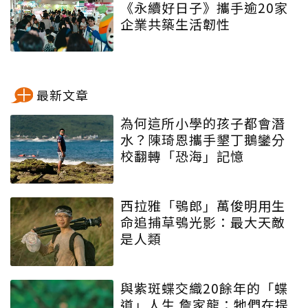
《永續好日子》攜手逾20家
企業共築生活韌性
最新文章
為何這所小學的孩子都會潛
水？陳琦恩攜手墾丁鵝鑾分
校翻轉「恐海」記憶
西拉雅「鴞郎」萬俊明用生
命追捕草鴞光影：最大天敵
是人類
與紫斑蝶交織20餘年的「蝶
道」人生 詹家龍：牠們在提