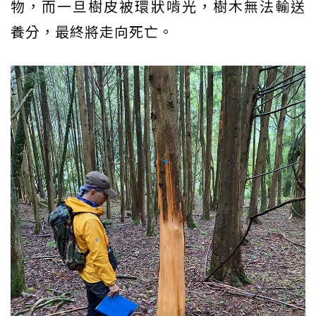
物，而一旦樹皮被環狀啃光，樹木無法輸送
養分，最終將走向死亡。