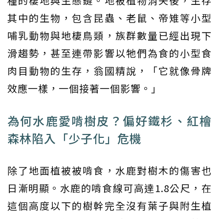
種的棲地與生態鏈。地被植物消失後，生存
其中的生物，包含昆蟲、老鼠、帝雉等小型
哺乳動物與地棲鳥類，族群數量已經出現下
滑趨勢，甚至連帶影響以牠們為食的小型食
肉目動物的生存，翁國精說，「它就像骨牌
效應一樣，一個接著一個影響。」
為何水鹿愛啃樹皮？偏好鐵杉、紅檜
森林陷入「少子化」危機
除了地面植被被啃食，水鹿對樹木的傷害也
日漸明顯。水鹿的啃食線可高達1.8公尺，在
這個高度以下的樹幹完全沒有葉子與附生植