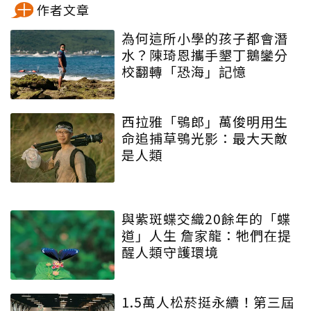
作者文章
為何這所小學的孩子都會潛
水？陳琦恩攜手墾丁鵝鑾分
校翻轉「恐海」記憶
西拉雅「鴞郎」萬俊明用生
命追捕草鴞光影：最大天敵
是人類
與紫斑蝶交織20餘年的「蝶
道」人生 詹家龍：牠們在提
醒人類守護環境
1.5萬人松菸挺永續！第三屆