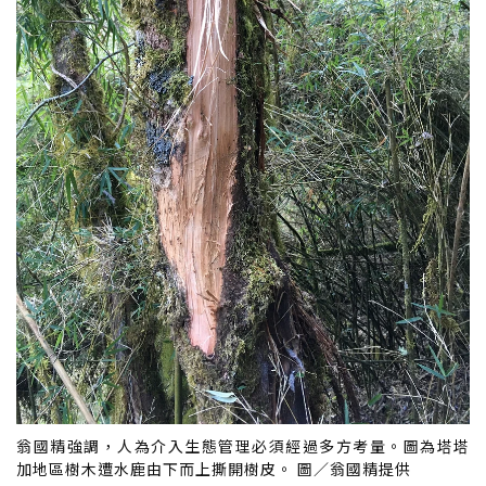
翁國精強調，人為介入生態管理必須經過多方考量。圖為塔塔
加地區樹木遭水鹿由下而上撕開樹皮。 圖／翁國精提供