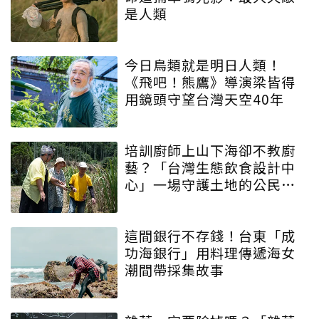
是人類
今日鳥類就是明日人類！
《飛吧！熊鷹》導演梁皆得
用鏡頭守望台灣天空40年
培訓廚師上山下海卻不教廚
藝？「台灣生態飲食設計中
心」一場守護土地的公民運
動
這間銀行不存錢！台東「成
功海銀行」用料理傳遞海女
潮間帶採集故事