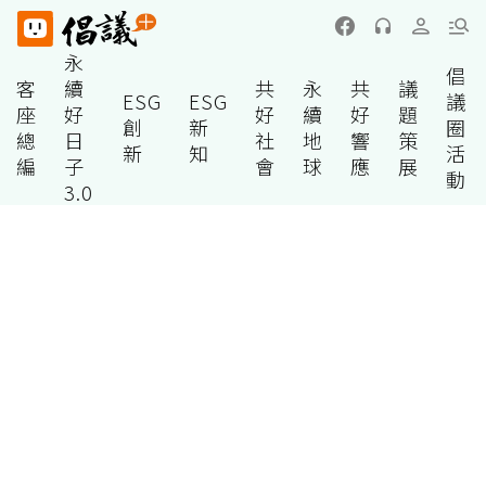
永
倡
客
續
共
永
共
議
ESG
ESG
議
座
好
好
續
好
題
創
新
圈
總
日
社
地
響
策
新
知
活
編
子
會
球
應
展
動
3.0