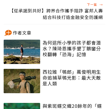
下一篇
→
【從承諾到共好】跨界合作攜手阻詐 富邦人壽
結合科技打造金融安全防護網
作者文章
為何這所小學的孩子都會潛
水？陳琦恩攜手墾丁鵝鑾分
校翻轉「恐海」記憶
西拉雅「鴞郎」萬俊明用生
命追捕草鴞光影：最大天敵
是人類
與紫斑蝶交織20餘年的「蝶