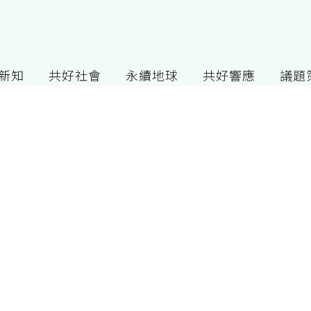
G新知
共好社會
永續地球
共好響應
議題