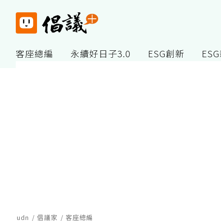
客座總編
永續好日子3.0
ESG創新
ES
udn
倡議家
客座總編