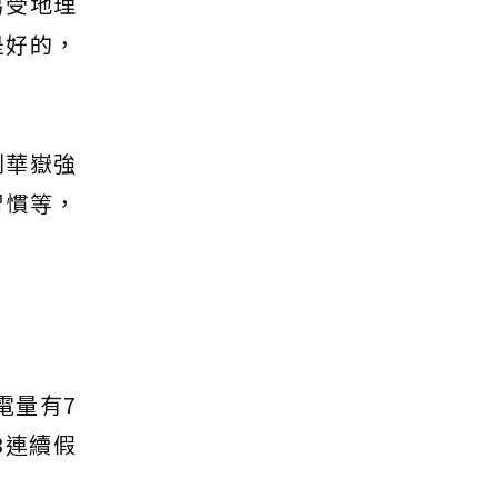
易受地理
是好的，
劉華嶽強
習慣等，
電量有7
8連續假