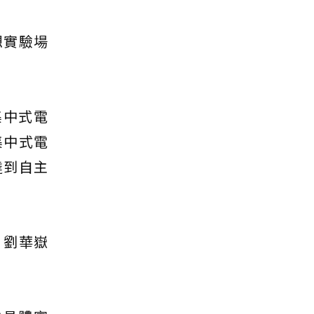
想實驗場
集中式電
集中式電
達到自主
」劉華嶽