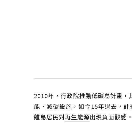
2010年，行政院推動
低碳
島計畫，
能、減碳設施，如今15年過去，計
離島居民對
再生能源
出現負面觀感