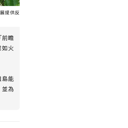
展提供反
「前瞻
業如火
離島能
，並為