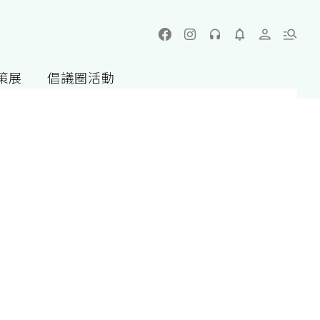
策展
倡議圈活動