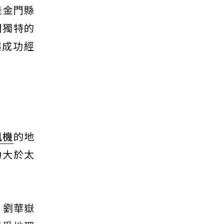
是金門縣
門獨特的
與成功經
風機
的地
力大於太
，劉華嶽