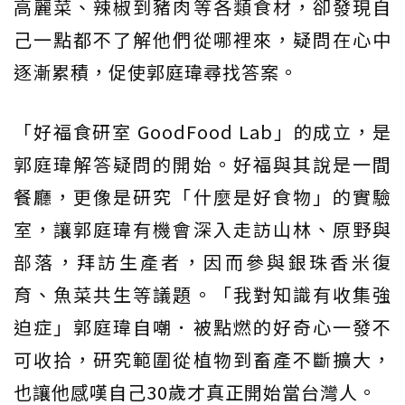
高麗菜、辣椒到豬肉等各類食材，卻發現自
己一點都不了解他們從哪裡來，疑問在心中
逐漸累積，促使郭庭瑋尋找答案。
「好福食研室 GoodFood Lab」的成立，是
郭庭瑋解答疑問的開始。好福與其說是一間
餐廳，更像是研究「什麼是好食物」的實驗
室，讓郭庭瑋有機會深入走訪山林、原野與
部落，拜訪生產者，因而參與銀珠香米復
育、魚菜共生等議題。「我對知識有收集強
迫症」郭庭瑋自嘲．被點燃的好奇心一發不
可收拾，研究範圍從植物到畜產不斷擴大，
也讓他感嘆自己30歲才真正開始當台灣人。