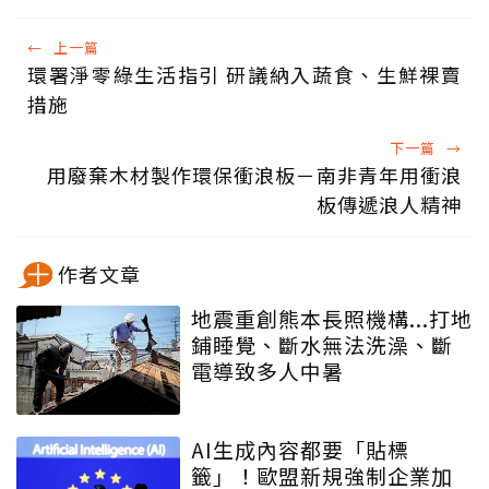
←
上一篇
環署淨零綠生活指引 研議納入蔬食、生鮮裸賣
措施
下一篇
→
用廢棄木材製作環保衝浪板－南非青年用衝浪
板傳遞浪人精神
作者文章
地震重創熊本長照機構...打地
鋪睡覺、斷水無法洗澡、斷
電導致多人中暑
AI生成內容都要「貼標
籤」！歐盟新規強制企業加