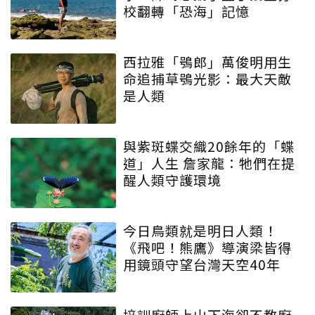
校翻轉「恐海」記憶
西拉雅「鴞郎」萬俊明用生
命追捕草鴞光影：最大天敵
是人類
與紫斑蝶交織20餘年的「蝶
道」人生 詹家龍：牠們在提
醒人類守護環境
今日鳥類就是明日人類！
《飛吧！熊鷹》導演梁皆得
用鏡頭守望台灣天空40年
培訓廚師上山下海卻不教廚