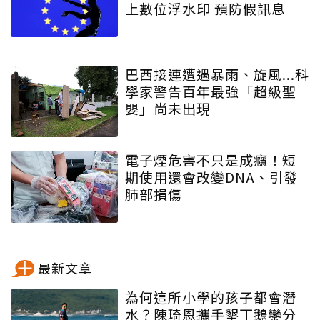
上數位浮水印 預防假訊息
巴西接連遭遇暴雨、旋風...科
學家警告百年最強「超級聖
嬰」尚未出現
電子煙危害不只是成癮！短
期使用還會改變DNA、引發
肺部損傷
最新文章
為何這所小學的孩子都會潛
水？陳琦恩攜手墾丁鵝鑾分