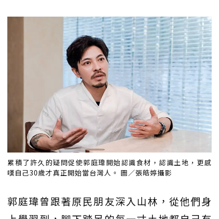
累積了許久的疑問促使郭庭瑋開始認識食材，認識土地，更感
嘆自己30歲才真正開始當台灣人。 圖／張皓婷攝影
郭庭瑋曾跟著原民朋友深入山林，從他們身
上學習到，腳下踏足的每一寸土地都自己有