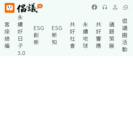
永
倡
客
續
共
永
共
議
ESG
ESG
議
座
好
好
續
好
題
創
新
圈
總
日
社
地
響
策
新
知
活
編
子
會
球
應
展
動
3.0