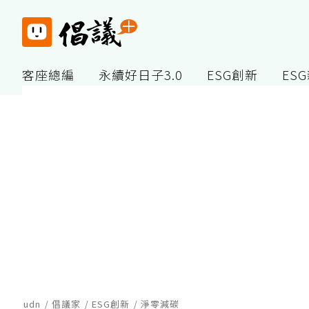
客座總編
永續好日子3.0
ESG創新
ES
udn
倡議家
ESG創新
淨零減碳