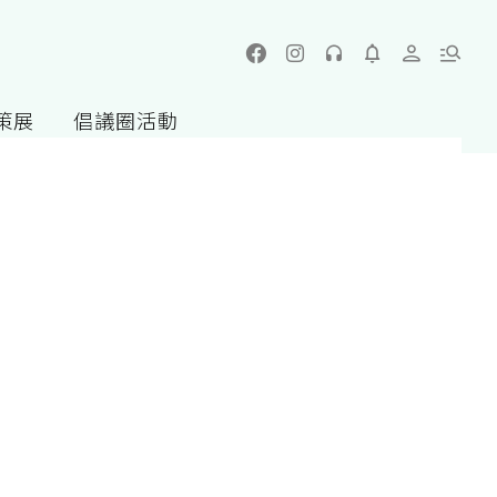
策展
倡議圈活動