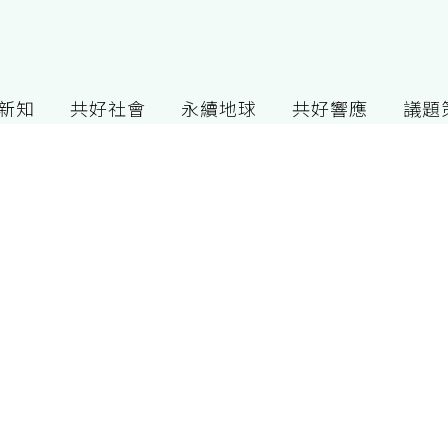
G新知
共好社會
永續地球
共好響應
議題