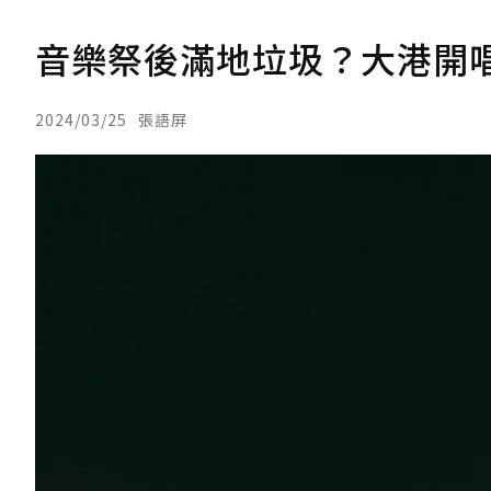
音樂祭後滿地垃圾？大港開唱、F
2024/03/25
張語屏