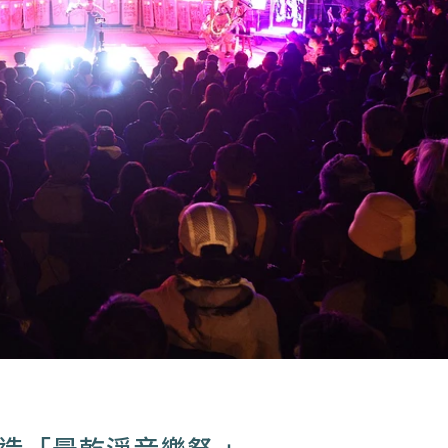
造「最乾淨音樂祭 」