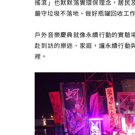
搖滾」也默默落實環保理念，居民
嚴守垃圾不落地、做好瓶罐回收工
戶外音樂慶典就像永續行動的實驗
赴到訪的樂迷、家庭，讓永續行動
裡。