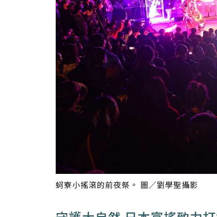
蚵寮小搖滾的前夜祭。 圖／劉學聖攝影
守護大自然 日本富搖致力打