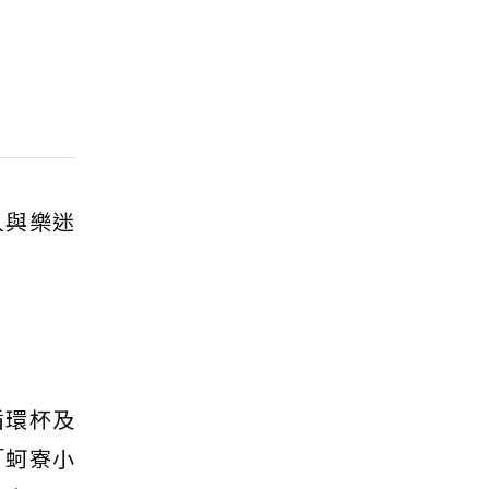
人與樂迷
循環杯及
「蚵寮小