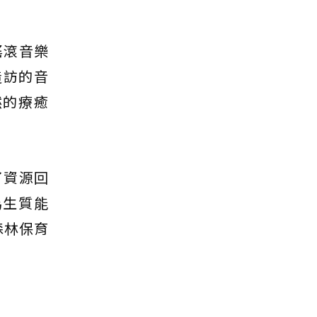
搖滾音樂
地造訪的音
然的療癒
了資源回
為生質能
森林保育