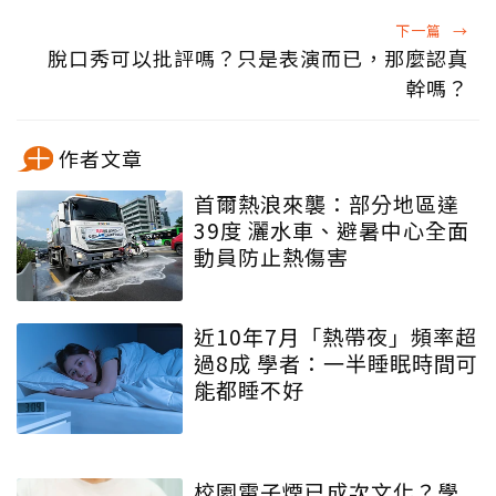
下一篇
→
脫口秀可以批評嗎？只是表演而已，那麼認真
幹嗎？
作者文章
首爾熱浪來襲：部分地區達
39度 灑水車、避暑中心全面
動員防止熱傷害
近10年7月「熱帶夜」頻率超
過8成 學者：一半睡眠時間可
能都睡不好
校園電子煙已成次文化？學