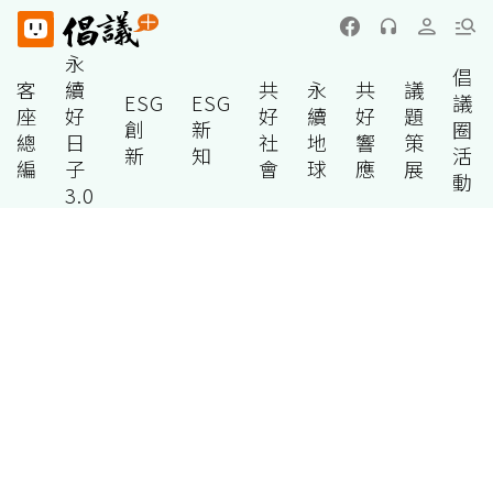
永
倡
客
續
共
永
共
議
ESG
ESG
議
座
好
好
續
好
題
創
新
圈
總
日
社
地
響
策
新
知
活
編
子
會
球
應
展
動
3.0