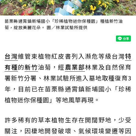
苗栗縣通霄鎮新埔國小「珍稀植物迷你保種園」種植新竹油
菊，綻放美麗花朵。 圖／林業試驗所提供
台灣
維管束植物紅皮書列入瀕危等級台灣
特
有種
的
新竹
油菊，經
農業部
林業及自然保育
署新竹分署、林業試驗所進入墓地取種復育3
年，目前已在苗栗縣通霄鎮新埔國小「珍稀
植物迷你保種園」等地風華再現。
許多稀有的草本植物生存在開闊野地，少受
關注，因棲地開發破壞、氣候環境變遷等因