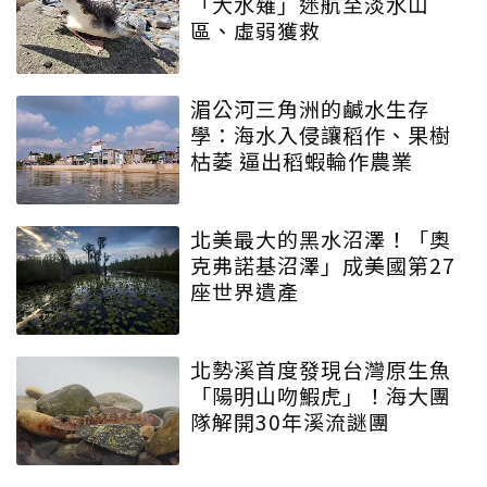
「大水薙」迷航至淡水山
區、虛弱獲救
湄公河三角洲的鹹水生存
學：海水入侵讓稻作、果樹
枯萎 逼出稻蝦輪作農業
北美最大的黑水沼澤！「奧
克弗諾基沼澤」成美國第27
座世界遺產
北勢溪首度發現台灣原生魚
「陽明山吻鰕虎」！海大團
隊解開30年溪流謎團