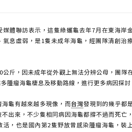
受媒體聯訪表示，這隻綠蠵龜去年7月在東海岸
、氣息虛弱，是1隻未成年海龜，經團隊清創治
30公斤，因未成年從外觀上無法分辨公母，團隊
越多腫瘤海龜棲息及移動路線，進行更多病因探討
瘤海龜有越來越多現像，而
台灣
發現到的幾乎都
查不出來，不少隻相同病因海龜都撐不過而死亡
救活，也是國內第2隻野放曾感染腫瘤海龜，裝