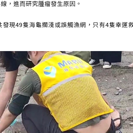
路線，進而研究腫瘤發生原因。
發現49隻海龜擱淺或誤觸漁網，只有4隻幸運