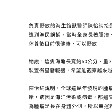
負責野放的海生館獸醫師陳怡純接
遭到漁民誤捕，當時全身長著腫瘤
休養後目前很健康，可以野放。
她說，這隻海龜長寬約60公分、重
裝置衛星發報器，希望能觀察越來
陳怡純說明，全球這幾年發現的腫
岸，病因是海洋污染或病毒，都還
為腫瘤是長在身體外側，所以幸運