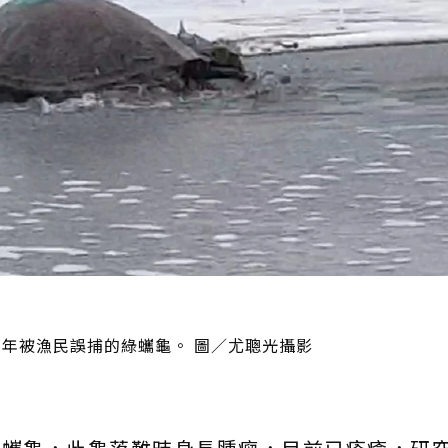
年被漁民誤捕的綠蠵龜。 圖／尤聰光攝影