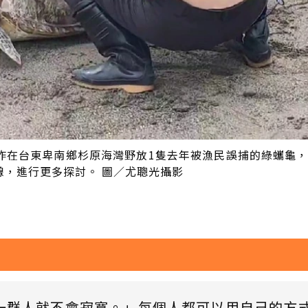
昨在台東卑南鄉杉原海灣野放1隻去年被漁民誤捕的綠蠵龜
線，進行更多探討。 圖／尤聰光攝影
一群人就不會寂寞。」每個人都可以用自己的方