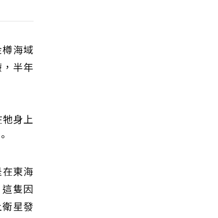
金樽海域
療，半年
在牠身上
。
是在東海
，這隻因
上衛星發