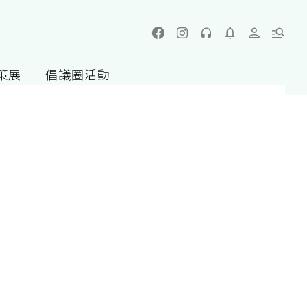
策展
倡議圈活動