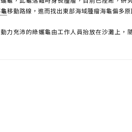
綠蠵龜，此龜落難時身長腫瘤，目前已痊癒，研
海龜
移動路線，進而找出東部海域腫瘤海龜偏多原
活動力充沛的綠蠵龜由工作人員抬放在沙灘上，