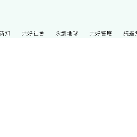
G新知
共好社會
永續地球
共好響應
議題