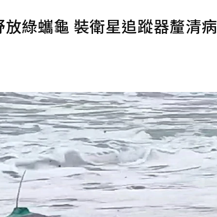
野放綠蠵龜 裝衛星追蹤器釐清