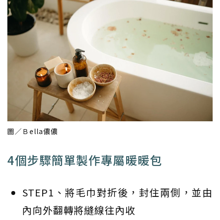
圖／Ｂella儂儂
4個步驟簡單製作專屬暖暖包
STEP1、將毛巾對折後，封住兩側，並由
內向外翻轉將縫線往內收