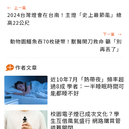
←
上一篇
2024台灣燈會在台南！主燈「史上最節能」總
高22公尺
下一篇
→
動物園鱷魚吞70枚硬幣！獸醫開刀救命 籲「別
再丟了」
作者文章
近10年7月「熱帶夜」頻率超
過8成 學者：一半睡眠時間可
能都睡不好
校園電子煙已成次文化？學
生互借風氣盛行 網路購買管
道難關閉