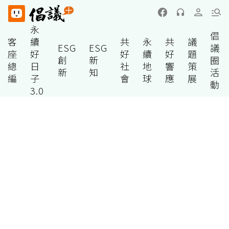
永
倡
客
續
共
永
共
議
ESG
ESG
議
座
好
好
續
好
題
創
新
圈
總
日
社
地
響
策
新
知
活
編
子
會
球
應
展
動
3.0