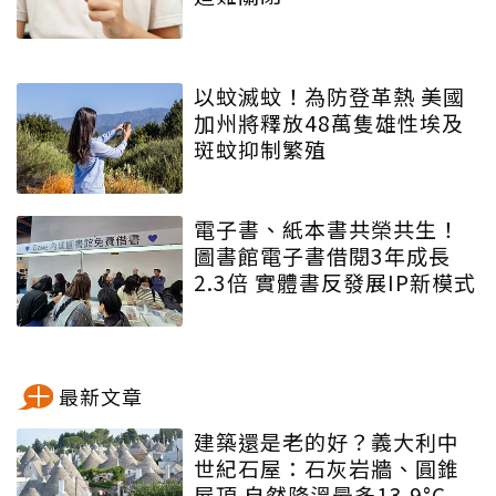
以蚊滅蚊！為防登革熱 美國
加州將釋放48萬隻雄性埃及
斑蚊抑制繁殖
電子書、紙本書共榮共生！
圖書館電子書借閱3年成長
2.3倍 實體書反發展IP新模式
最新文章
建築還是老的好？義大利中
世紀石屋：石灰岩牆、圓錐
屋頂 自然降溫最多13.9°C