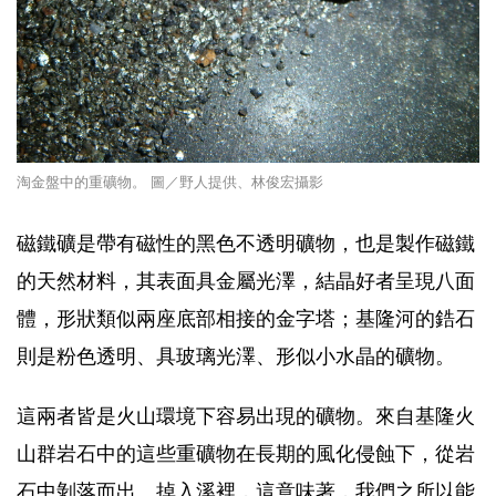
淘金盤中的重礦物。 圖／野人提供、林俊宏攝影
磁鐵礦
是帶有磁性的黑色不透明礦物，也是製作磁鐵
的天然材料，其表面具金屬光澤，結晶好者呈現八面
體，形狀類似兩座底部相接的金字塔；基隆河的
鋯石
則是粉色透明、具玻璃光澤、形似小水晶的礦物。
這兩者皆是火山環境下容易出現的礦物。來自基隆火
山群岩石中的這些重礦物在長期的風化侵蝕下，從岩
石中剝落而出、掉入溪裡，這意味著，我們之所以能