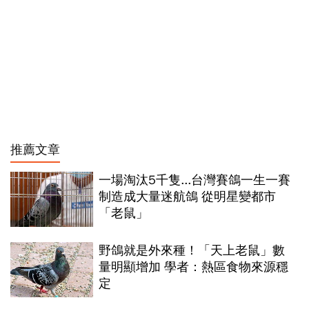
推薦文章
一場淘汰5千隻...台灣賽鴿一生一賽
制造成大量迷航鴿 從明星變都市
「老鼠」
野鴿就是外來種！「天上老鼠」數
量明顯增加 學者：熱區食物來源穩
定