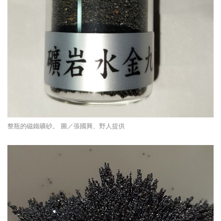
整瓶的磁鐵礦砂。 圖／張國興、野人提供