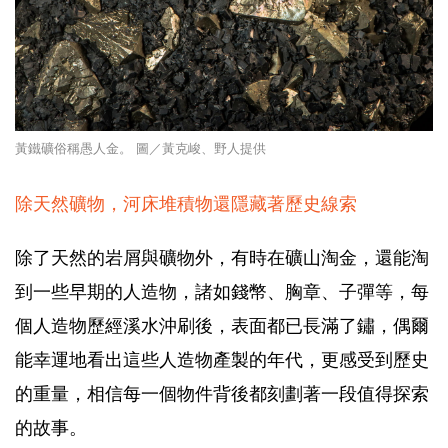
黃鐵礦俗稱愚人金。 圖／黃克峻、野人提供
除天然礦物，河床堆積物還隱藏著歷史線索
除了天然的岩屑與礦物外，有時在礦山淘金，還能淘
到一些早期的人造物，諸如錢幣、胸章、子彈等，每
個人造物歷經溪水沖刷後，表面都已長滿了鏽，偶爾
能幸運地看出這些人造物產製的年代，更感受到歷史
的重量，相信每一個物件背後都刻劃著一段值得探索
的故事。