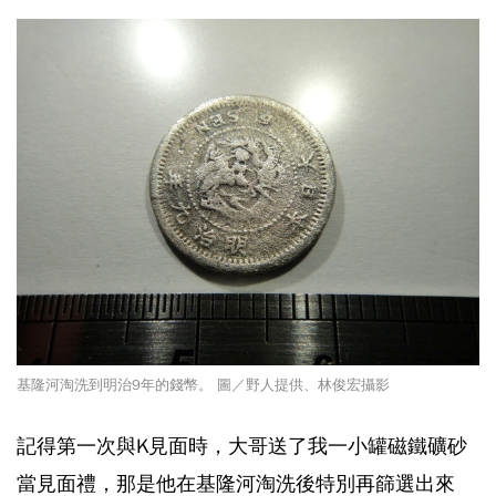
基隆河淘洗到明治9年的錢幣。 圖／野人提供、林俊宏攝影
記得第一次與K見面時，大哥送了我一小罐磁鐵礦砂
當見面禮，那是他在基隆河淘洗後特別再篩選出來