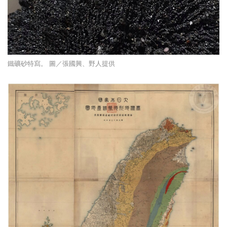
鐵礦砂特寫。 圖／張國興、野人提供