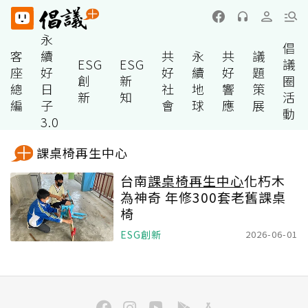
永
倡
客
續
共
永
共
議
ESG
ESG
議
座
好
好
續
好
題
創
新
圈
總
日
社
地
響
策
新
知
活
編
子
會
球
應
展
動
3.0
課桌椅再生中心
台南
課桌椅再生中心
化朽木
為神奇 年修300套老舊課桌
椅
ESG創新
2026-06-01