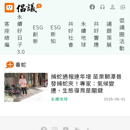
永
倡
客
續
共
永
共
議
ESG
ESG
議
座
好
好
續
好
題
創
新
圈
總
日
社
地
響
策
新
知
活
編
子
會
球
應
展
動
3.0
毒蛇
捕蛇通報連年增 苗栗獅潭普
發捕蛇夾！專家：氣候變
遷、生態復育是關鍵
永續地球
2026-06-01