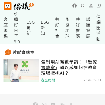
永
倡
客
續
共
永
共
議
ESG
ESG
議
座
好
好
續
好
題
創
新
圈
總
日
社
地
響
策
新
知
活
編
子
會
球
應
展
動
3.0
數感實驗室
強制用AI寫數學詩！「
數感
實驗室
」賴以威如何在教育
現場擁抱AI？
客座總編
2026-05-01